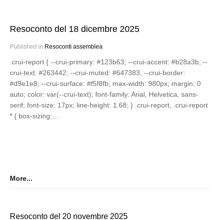
Resoconto del 18 dicembre 2025
Published in
Resoconti assemblea
.crui-report { --crui-primary: #123b63; --crui-accent: #b28a3b; --
crui-text: #263442; --crui-muted: #647383; --crui-border:
#d9e1e8; --crui-surface: #f5f8fb; max-width: 980px; margin: 0
auto; color: var(--crui-text); font-family: Arial, Helvetica, sans-
serif; font-size: 17px; line-height: 1.68; } .crui-report, .crui-report
* { box-sizing:…
More...
Resoconto del 20 novembre 2025