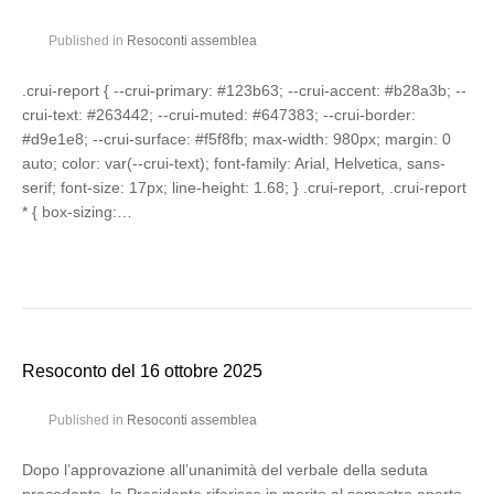
Published in
Resoconti assemblea
.crui-report { --crui-primary: #123b63; --crui-accent: #b28a3b; --
crui-text: #263442; --crui-muted: #647383; --crui-border:
#d9e1e8; --crui-surface: #f5f8fb; max-width: 980px; margin: 0
auto; color: var(--crui-text); font-family: Arial, Helvetica, sans-
serif; font-size: 17px; line-height: 1.68; } .crui-report, .crui-report
* { box-sizing:…
Resoconto del 16 ottobre 2025
Published in
Resoconti assemblea
Dopo l’approvazione all’unanimità del verbale della seduta