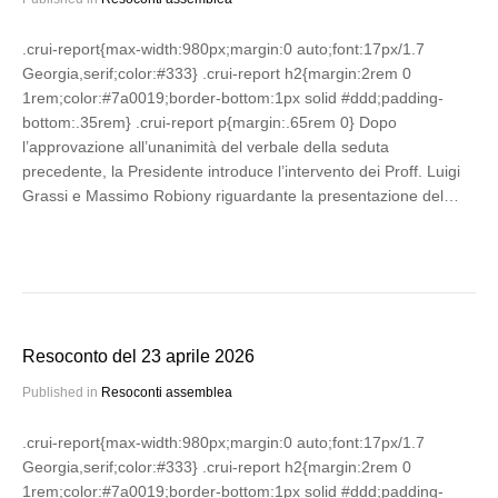
.crui-report{max-width:980px;margin:0 auto;font:17px/1.7
Georgia,serif;color:#333} .crui-report h2{margin:2rem 0
1rem;color:#7a0019;border-bottom:1px solid #ddd;padding-
bottom:.35rem} .crui-report p{margin:.65rem 0} Dopo
l’approvazione all’unanimità del verbale della seduta
precedente, la Presidente introduce l’intervento dei Proff. Luigi
Grassi e Massimo Robiony riguardante la presentazione del…
Resoconto del 23 aprile 2026
Published in
Resoconti assemblea
.crui-report{max-width:980px;margin:0 auto;font:17px/1.7
Georgia,serif;color:#333} .crui-report h2{margin:2rem 0
1rem;color:#7a0019;border-bottom:1px solid #ddd;padding-