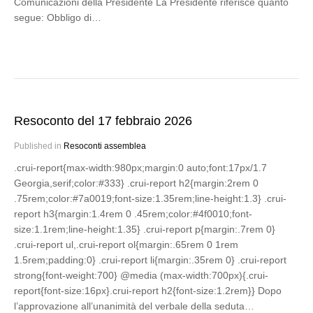
Comunicazioni della Presidente La Presidente riferisce quanto
segue: Obbligo di…
Resoconto del 17 febbraio 2026
Published in
Resoconti assemblea
.crui-report{max-width:980px;margin:0 auto;font:17px/1.7
Georgia,serif;color:#333} .crui-report h2{margin:2rem 0
.75rem;color:#7a0019;font-size:1.35rem;line-height:1.3} .crui-
report h3{margin:1.4rem 0 .45rem;color:#4f0010;font-
size:1.1rem;line-height:1.35} .crui-report p{margin:.7rem 0}
.crui-report ul,.crui-report ol{margin:.65rem 0 1rem
1.5rem;padding:0} .crui-report li{margin:.35rem 0} .crui-report
strong{font-weight:700} @media (max-width:700px){.crui-
report{font-size:16px}.crui-report h2{font-size:1.2rem}} Dopo
l’approvazione all’unanimità del verbale della seduta…