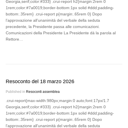
Georgia,serif;color:#333} .crui-report h2{margin:2rem 0
1rem;color:#7a0019;border-bottom:1px solid #ddd;padding-
bottom:.35rem} .crui-report p{margin:.65rem 0} Dopo
l’approvazione all’unanimità del verbale della seduta
precedente, la Presidente passa alle comunicazioni.
Comunicazioni della Presidente La Presidente dà la parola al
Rettore…
Resoconto del 18 marzo 2026
Published in
Resoconti assemblea
.crui-report{max-width:980px;margin:0 auto;font:17px/1.7
Georgia,serif;color:#333} .crui-report h2{margin:2rem 0
1rem;color:#7a0019;border-bottom:1px solid #ddd;padding-
bottom:.35rem} .crui-report p{margin:.65rem 0} Dopo
l’approvazione all’unanimità del verbale della seduta