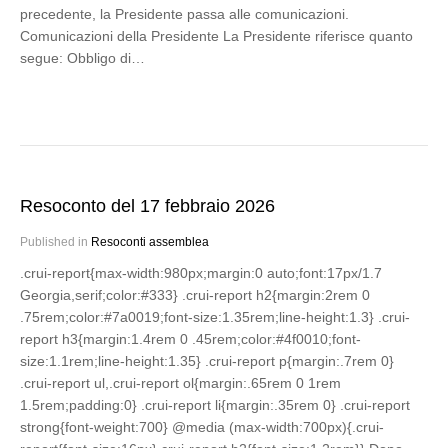
precedente, la Presidente passa alle comunicazioni.
Comunicazioni della Presidente La Presidente riferisce quanto
segue: Obbligo di…
Resoconto del 17 febbraio 2026
Published in
Resoconti assemblea
.crui-report{max-width:980px;margin:0 auto;font:17px/1.7
Georgia,serif;color:#333} .crui-report h2{margin:2rem 0
.75rem;color:#7a0019;font-size:1.35rem;line-height:1.3} .crui-
report h3{margin:1.4rem 0 .45rem;color:#4f0010;font-
size:1.1rem;line-height:1.35} .crui-report p{margin:.7rem 0}
.crui-report ul,.crui-report ol{margin:.65rem 0 1rem
1.5rem;padding:0} .crui-report li{margin:.35rem 0} .crui-report
strong{font-weight:700} @media (max-width:700px){.crui-