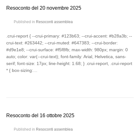
Resoconto del 20 novembre 2025
Published in
Resoconti assemblea
.crui-report { --crui-primary: #123b63; --crui-accent: #b28a3b; --
crui-text: #263442; --crui-muted: #647383; --crui-border:
#d9e1e8; --crui-surface: #f5f8fb; max-width: 980px; margin: 0
auto; color: var(--crui-text); font-family: Arial, Helvetica, sans-
serif; font-size: 17px; line-height: 1.68; } .crui-report, .crui-report
* { box-sizing:…
Resoconto del 16 ottobre 2025
Published in
Resoconti assemblea