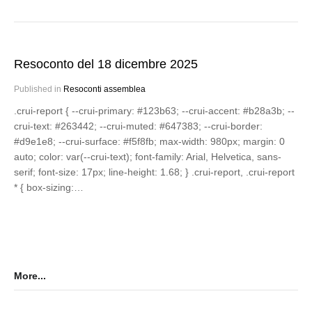
Resoconto del 18 dicembre 2025
Published in
Resoconti assemblea
.crui-report { --crui-primary: #123b63; --crui-accent: #b28a3b; --
crui-text: #263442; --crui-muted: #647383; --crui-border:
#d9e1e8; --crui-surface: #f5f8fb; max-width: 980px; margin: 0
auto; color: var(--crui-text); font-family: Arial, Helvetica, sans-
serif; font-size: 17px; line-height: 1.68; } .crui-report, .crui-report
* { box-sizing:…
More...