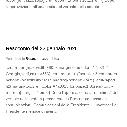
report{font-size:16px}.crui-report h2{font-size:1.2rem}} Dopo
l’approvazione all’unanimità del verbale della seduta…
Resoconto del 22 gennaio 2026
Published in
Resoconti assemblea
.crui-report{max-width:980px;margin:0 auto;font:17px/1.7
Georgia,serif;color:#333} .crui-report h1{font-size:2rem;border-
bottom:2px solid #b71c1c;padding-bottom:.4rem} .crui-report
h2{margin-top:2rem;color:#7a0019;font-size:1.35rem} .crui-
report p{margin:.7rem 0} Dopo l’approvazione all’unanimità del
verbale della seduta precedente, la Presidente passa alle
comunicazioni. Comunicazioni della Presidente - Luxottica: La
Presidente riferisce di aver…