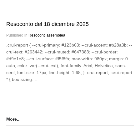
Resoconto del 18 dicembre 2025
Published in
Resoconti assemblea
.crui-report { --crui-primary: #123b63; --crui-accent: #b28a3b; --
crui-text: #263442; --crui-muted: #647383; --crui-border:
#d9e1e8; --crui-surface: #f5f8fb; max-width: 980px; margin: 0
auto; color: var(--crui-text); font-family: Arial, Helvetica, sans-
serif; font-size: 17px; line-height: 1.68; } .crui-report, .crui-report
* { box-sizing:…
More...