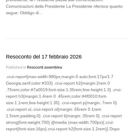
Comunicazioni della Presidente La Presidente riferisce quanto
segue: Obbligo di…
Resoconto del 17 febbraio 2026
Published in
Resoconti assemblea
.crui-report{max-width:980px;margin:0 auto;font:17px/1.7
Georgia,serif;color:#333} .crui-report h2{margin:2rem 0
.75rem;color:#7a0019;font-size:1.35rem;line-height:1.3} .crui-
report h3{margin:1.4rem 0 .45rem;color:#4f0010;font-
size:1.1rem;line-height:1.35} .crui-report p{margin:.7rem 0}
.crui-report ul,.crui-report ol{margin:.65rem 0 1rem
1.5rem;padding:0} .crui-report li{margin:.35rem 0} .crui-report
strong{font-weight:700} @media (max-width:700px){.crui-
report{font-size:16px}.crui-report h2{font-size:1.2rem}} Dopo