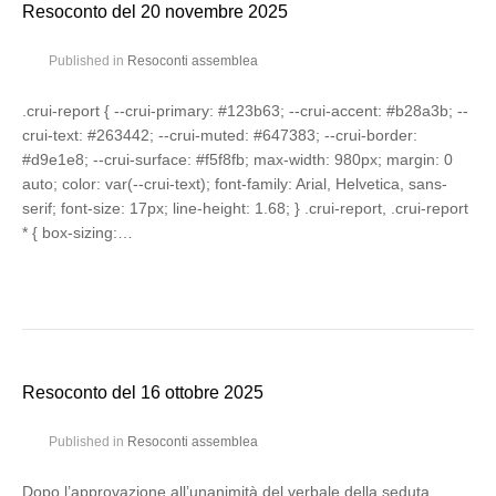
Resoconto del 20 novembre 2025
Published in
Resoconti assemblea
.crui-report { --crui-primary: #123b63; --crui-accent: #b28a3b; --
crui-text: #263442; --crui-muted: #647383; --crui-border:
#d9e1e8; --crui-surface: #f5f8fb; max-width: 980px; margin: 0
auto; color: var(--crui-text); font-family: Arial, Helvetica, sans-
serif; font-size: 17px; line-height: 1.68; } .crui-report, .crui-report
* { box-sizing:…
Resoconto del 16 ottobre 2025
Published in
Resoconti assemblea
Dopo l’approvazione all’unanimità del verbale della seduta