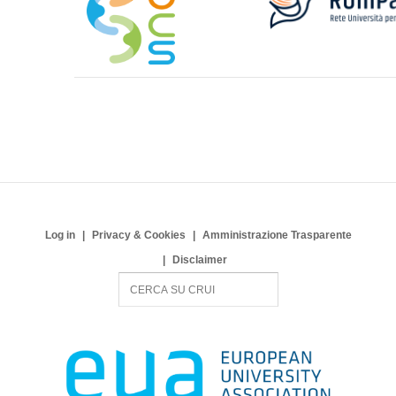
Log in
Privacy & Cookies
Amministrazione Trasparente
Disclaimer
S
e
a
r
c
h