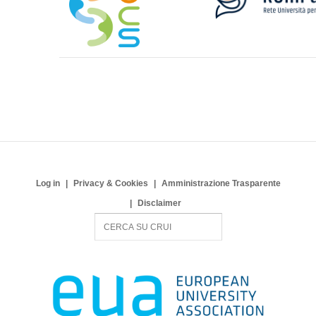
Log in
Privacy & Cookies
Amministrazione Trasparente
Disclaimer
S
e
a
r
c
h