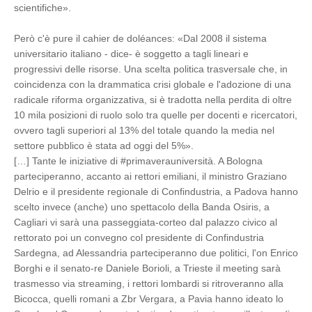
scientifiche».
Però c'è pure il cahier de doléances: «Dal 2008 il sistema
universitario italiano - dice- è soggetto a tagli lineari e
progressivi delle risorse. Una scelta politica trasversale che, in
coincidenza con la drammatica crisi globale e l'adozione di una
radicale riforma organizzativa, si è tradotta nella perdita di oltre
10 mila posizioni di ruolo solo tra quelle per docenti e ricercatori,
ovvero tagli superiori al 13% del totale quando la media nel
settore pubblico è stata ad oggi del 5%».
[…] Tante le iniziative di #primaverauniversità. A Bologna
parteciperanno, accanto ai rettori emiliani, il ministro Graziano
Delrio e il presidente regionale di Confindustria, a Padova hanno
scelto invece (anche) uno spettacolo della Banda Osiris, a
Cagliari vi sarà una passeggiata-corteo dal palazzo civico al
rettorato poi un convegno col presidente di Confindustria
Sardegna, ad Alessandria parteciperanno due politici, l'on Enrico
Borghi e il senato-re Daniele Borioli, a Trieste il meeting sarà
trasmesso via streaming, i rettori lombardi si ritroveranno alla
Bicocca, quelli romani a Zbr Vergara, a Pavia hanno ideato lo