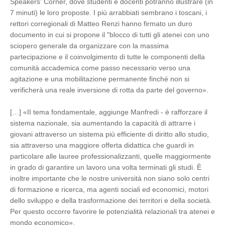
Speakers' Corner, dove studenti e docenti potranno illustrare (in
7 minuti) le loro proposte. I più arrabbiati sembrano i toscani, i
rettori corregionali di Matteo Renzi hanno firmato un duro
documento in cui si propone il "blocco di tutti gli atenei con uno
sciopero generale da organizzare con la massima
partecipazione e il coinvolgimento di tutte le componenti della
comunità accademica come passo necessario verso una
agitazione e una mobilitazione permanente finché non si
verificherà una reale inversione di rotta da parte del governo».
[…] «II tema fondamentale, aggiunge Manfredi - è rafforzare il
sistema nazionale, sia aumentando la capacità di attrarre i
giovani attraverso un sistema più efficiente di diritto allo studio,
sia attraverso una maggiore offerta didattica che guardi in
particolare alle lauree professionalizzanti, quelle maggiormente
in grado di garantire un lavoro una volta terminati gli studi. È
inoltre importante che le nostre università non siano solo centri
di formazione e ricerca, ma agenti sociali ed economici, motori
dello sviluppo e della trasformazione dei territori e della società.
Per questo occorre favorire le potenzialità relazionali tra atenei e
mondo economico».