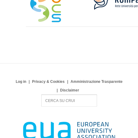
Log in
Privacy & Cookies
Amministrazione Trasparente
Disclaimer
S
e
a
r
c
h