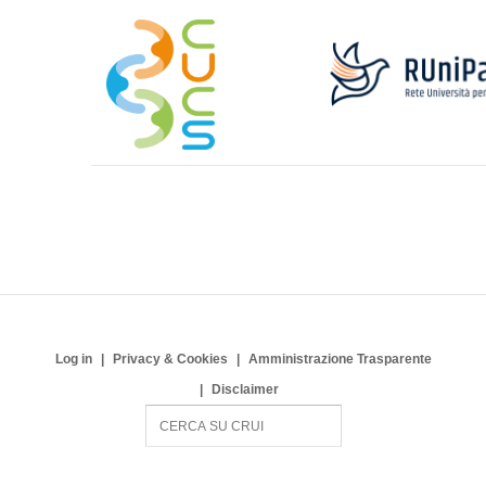
Log in
Privacy & Cookies
Amministrazione Trasparente
Disclaimer
S
e
a
r