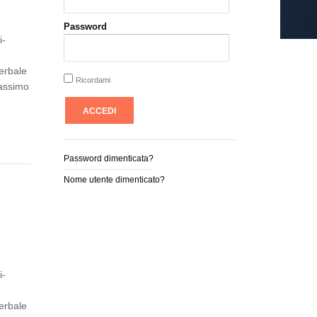
Password
i-
erbale
Ricordami
Massimo
Password dimenticata?
Nome utente dimenticato?
i-
erbale