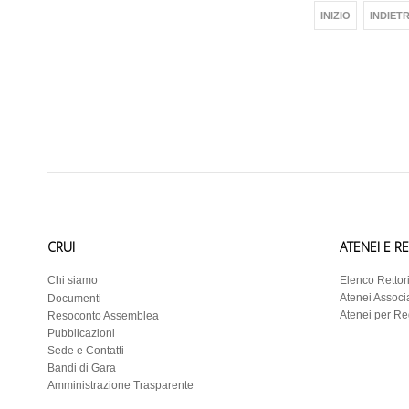
INIZIO
INDIET
CRUI
ATENEI E R
Chi siamo
Elenco Rettor
Atenei Associa
Documenti
Atenei per R
Resoconto Assemblea
Pubblicazioni
Sede e Contatti
Bandi di Gara
Amministrazione Trasparente