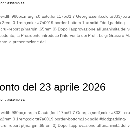
onti assemblea
-width:980px;margin:0 auto;font:17px/1.7 Georgia,serif;color:#333} .cru
n:2rem 0 1rem;color:#7a0019;border-bottom:1px solid #ddd;padding-
crui-report p{margin:.65rem 0} Dopo l’approvazione all’unanimità del v
cedente, la Presidente introduce l’intervento dei Proff. Luigi Grassi e 
ante la presentazione del…
nto del 23 aprile 2026
onti assemblea
-width:980px;margin:0 auto;font:17px/1.7 Georgia,serif;color:#333} .cru
n:2rem 0 1rem;color:#7a0019;border-bottom:1px solid #ddd;padding-
crui-report p{margin:.65rem 0} Dopo l’approvazione all’unanimità del v