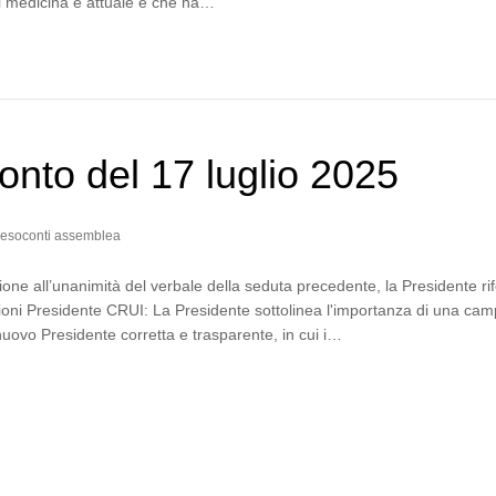
di medicina è attuale e che ha…
nto del 17 luglio 2025
esoconti assemblea
one all’unanimità del verbale della seduta precedente, la Presidente rif
zioni Presidente CRUI: La Presidente sottolinea l'importanza di una ca
 nuovo Presidente corretta e trasparente, in cui i…