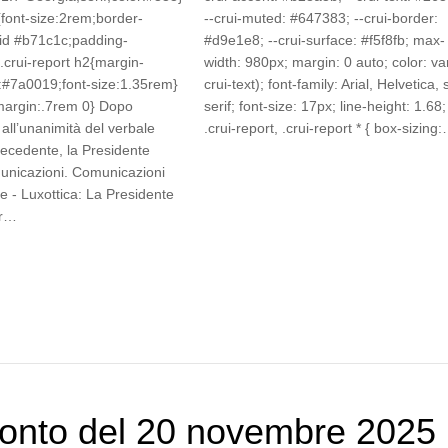
{font-size:2rem;border-
--crui-muted: #647383; --crui-border:
lid #b71c1c;padding-
#d9e1e8; --crui-surface: #f5f8fb; max-
.crui-report h2{margin-
width: 980px; margin: 0 auto; color: var
:#7a0019;font-size:1.35rem}
crui-text); font-family: Arial, Helvetica,
{margin:.7rem 0} Dopo
serif; font-size: 17px; line-height: 1.68;
all’unanimità del verbale
.crui-report, .crui-report * { box-sizing
recedente, la Presidente
unicazioni. Comunicazioni
e - Luxottica: La Presidente
er…
onto del 20 novembre 2025