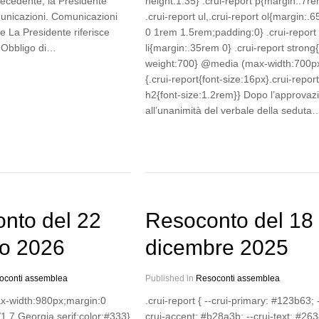
recedente, la Presidente
height:1.35} .crui-report p{margin:.7re
unicazioni. Comunicazioni
.crui-report ul,.crui-report ol{margin:.
e La Presidente riferisce
0 1rem 1.5rem;padding:0} .crui-report
 Obbligo di…
li{margin:.35rem 0} .crui-report strong{
weight:700} @media (max-width:700p
{.crui-report{font-size:16px}.crui-report
h2{font-size:1.2rem}} Dopo l’approvaz
all’unanimità del verbale della seduta
nto del 22
Resoconto del 18
o 2026
dicembre 2025
oconti assemblea
Published in
Resoconti assemblea
ax-width:980px;margin:0
.crui-report { --crui-primary: #123b63; 
/1.7 Georgia,serif;color:#333}
crui-accent: #b28a3b; --crui-text: #26