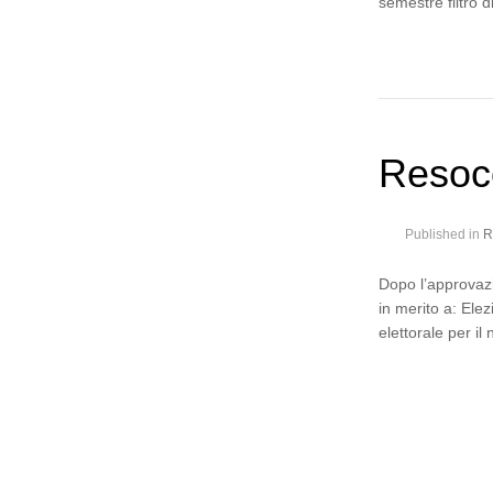
semestre filtro 
Resoco
Published in
R
Dopo l’approvazi
in merito a: Ele
elettorale per il