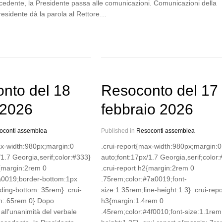
cedente, la Presidente passa alle comunicazioni. Comunicazioni della
residente dà la parola al Rettore…
nto del 18
Resoconto del 17
 2026
febbraio 2026
oconti assemblea
Published in
Resoconti assemblea
ax-width:980px;margin:0
.crui-report{max-width:980px;margin:0
/1.7 Georgia,serif;color:#333}
auto;font:17px/1.7 Georgia,serif;color
2{margin:2rem 0
.crui-report h2{margin:2rem 0
a0019;border-bottom:1px
.75rem;color:#7a0019;font-
ding-bottom:.35rem} .crui-
size:1.35rem;line-height:1.3} .crui-repo
in:.65rem 0} Dopo
h3{margin:1.4rem 0
all’unanimità del verbale
.45rem;color:#4f0010;font-size:1.1rem;