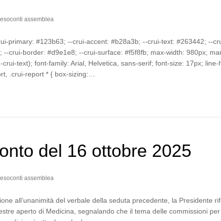
esoconti assemblea
crui-primary: #123b63; --crui-accent: #b28a3b; --crui-text: #263442; --cru
--crui-border: #d9e1e8; --crui-surface: #f5f8fb; max-width: 980px; mar
-crui-text); font-family: Arial, Helvetica, sans-serif; font-size: 17px; line-
ort, .crui-report * { box-sizing:…
nto del 16 ottobre 2025
esoconti assemblea
one all’unanimità del verbale della seduta precedente, la Presidente rif
estre aperto di Medicina, segnalando che il tema delle commissioni per 