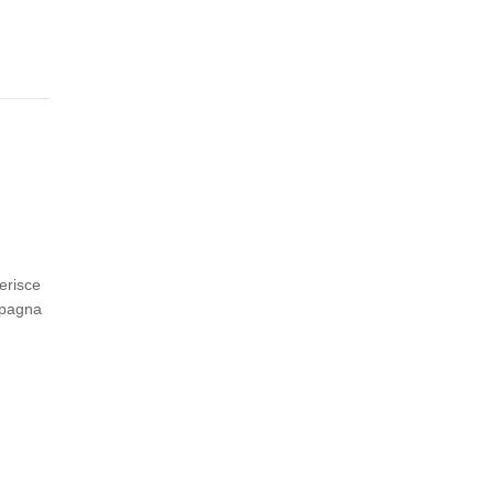
erisce
mpagna