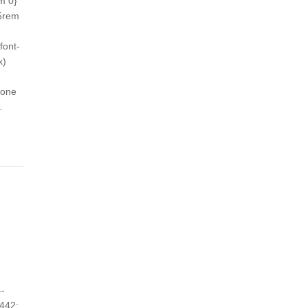
m 0}
65rem
font-
x)
ione
…
--
3442;