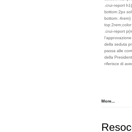
.crui-report h1
bottom:2px so
bottom:.4rem} 
top:2rem;color
.crui-report p
l’approvazione 
della seduta p
passa alle com
della President
riferisce di av
More...
Resoc