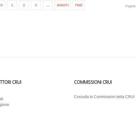
RO
1
2
3
…
AVANTI
FINE
Pagina 
ETTORI CRUI
COMMISSIONI CRUI
i
Consulta le Commissioni della CRUI
ti
egione