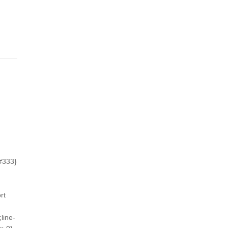
:#333}
rt
line-