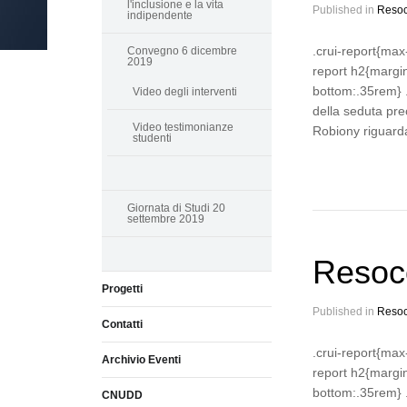
l'inclusione e la vita
Published in
Resoc
indipendente
.crui-report{max
Convegno 6 dicembre
2019
report h2{margi
bottom:.35rem} .
Video degli interventi
della seduta pre
Video testimonianze
Robiony riguard
studenti
Giornata di Studi 20
settembre 2019
Resoco
Progetti
Published in
Resoc
Contatti
.crui-report{max
Archivio Eventi
report h2{margi
bottom:.35rem} .
CNUDD