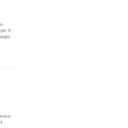
i-
gin: 0
height:
erisce
il