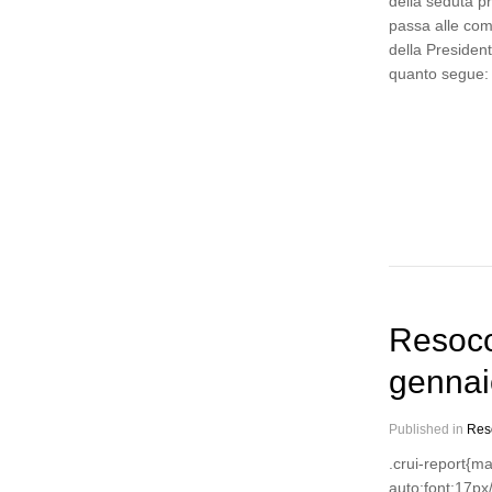
della seduta p
passa alle com
della President
quanto segue:
Resoco
gennai
Published in
Res
.crui-report{m
auto;font:17px