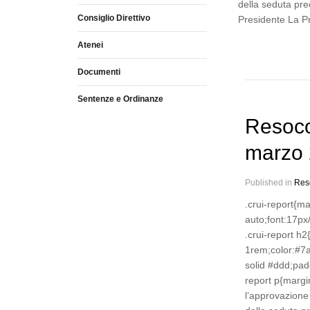
della seduta pre
Consiglio Direttivo
Presidente La P
Atenei
Documenti
Sentenze e Ordinanze
Resoco
marzo
Published in
Res
.crui-report{m
auto;font:17px
.crui-report h
1rem;color:#7
solid #ddd;pad
report p{marg
l’approvazione 