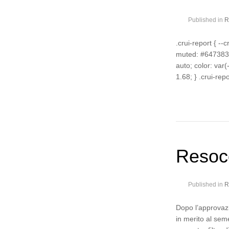
Published in
R
.crui-report { --
muted: #647383; 
auto; color: var(-
1.68; } .crui-rep
Resoco
Published in
R
Dopo l’approvazi
in merito al sem