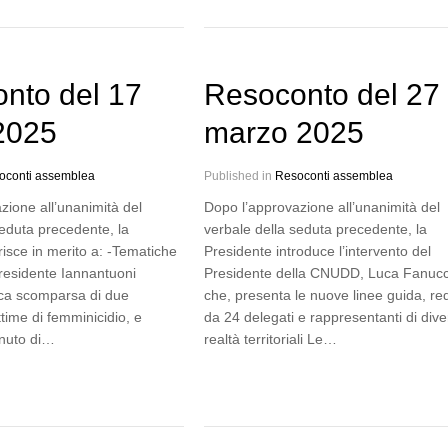
nto del 17
Resoconto del 27
 2025
marzo 2025
oconti assemblea
Published in
Resoconti assemblea
zione all’unanimità del
Dopo l’approvazione all’unanimità del
seduta precedente, la
verbale della seduta precedente, la
risce in merito a: -Tematiche
Presidente introduce l’intervento del
Presidente Iannantuoni
Presidente della CNUDD, Luca Fanucc
gica scomparsa di due
che, presenta le nuove linee guida, re
time di femminicidio, e
da 24 delegati e rappresentanti di div
nuto di…
realtà territoriali Le…