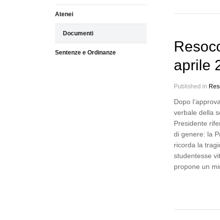
Atenei
Documenti
Resoco
Sentenze e Ordinanze
aprile
Published in
Res
Dopo l’approva
verbale della 
Presidente rife
di genere: la 
ricorda la tra
studentesse vit
propone un mi