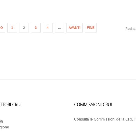
RO
1
2
3
4
…
AVANTI
FINE
Pagina 
ETTORI CRUI
COMMISSIONI CRUI
i
Consulta le Commissioni della CRUI
ti
egione