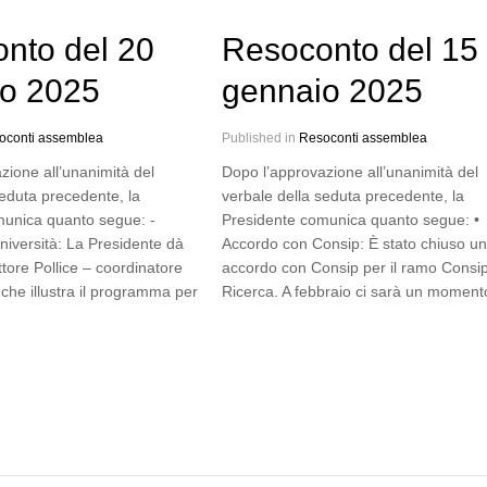
nto del 20
Resoconto del 15
io 2025
gennaio 2025
oconti assemblea
Published in
Resoconti assemblea
zione all’unanimità del
Dopo l’approvazione all’unanimità del
seduta precedente, la
verbale della seduta precedente, la
munica quanto segue: -
Presidente comunica quanto segue: •
Università: La Presidente dà
Accordo con Consip: È stato chiuso un
ttore Pollice – coordinatore
accordo con Consip per il ramo Consi
 – che illustra il programma per
Ricerca. A febbraio ci sarà un momen