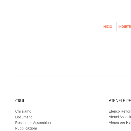
INIZIO
INDIET
CRUI
ATENEI E R
Chi siamo
Elenco Rettor
Atenei Associa
Documenti
Atenei per R
Resoconto Assemblea
Pubblicazioni