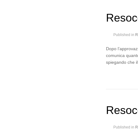
Resoc
Published in
R
Dopo l’approvazi
comunica quanto
spiegando che i
Resoc
Published in
R