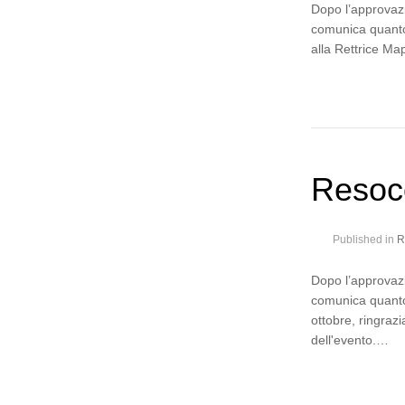
Dopo l’approvazi
comunica quanto 
alla Rettrice Ma
Resoco
Published in
R
Dopo l’approvazi
comunica quanto 
ottobre, ringrazi
dell'evento.…