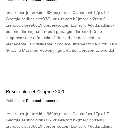
.crui-report{max-width:980px;margin:0 auto;font:17px/1.7
Georgia,serif;color:#333} .crui-report h2{margin:2rem 0
1rem;color:#7a0019;border-bottom:1px solid #ddd;padding-
bottom:.35rem} .crui-report p{margin:.65rem 0} Dopo
l’approvazione all’unanimità del verbale della seduta
precedente, la Presidente introduce l’intervento dei Proff. Luigi
Grassi e Massimo Robiony riguardante la presentazione del…
Resoconto del 23 aprile 2026
Published in
Resoconti assemblea
.crui-report{max-width:980px;margin:0 auto;font:17px/1.7
Georgia,serif;color:#333} .crui-report h2{margin:2rem 0
1rem;color:#7a0019;border-bottom:1px solid #ddd;padding-