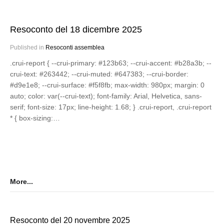
Resoconto del 18 dicembre 2025
Published in
Resoconti assemblea
.crui-report { --crui-primary: #123b63; --crui-accent: #b28a3b; --
crui-text: #263442; --crui-muted: #647383; --crui-border:
#d9e1e8; --crui-surface: #f5f8fb; max-width: 980px; margin: 0
auto; color: var(--crui-text); font-family: Arial, Helvetica, sans-
serif; font-size: 17px; line-height: 1.68; } .crui-report, .crui-report
* { box-sizing:…
More...
Resoconto del 20 novembre 2025