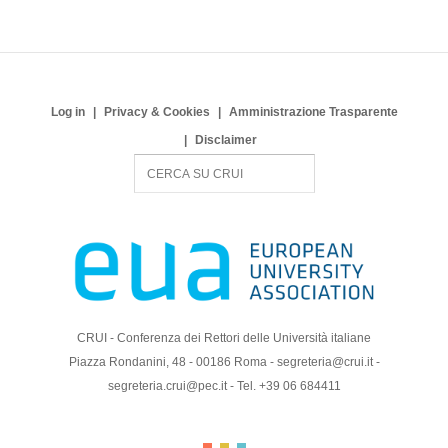
Log in
Privacy & Cookies
Amministrazione Trasparente
Disclaimer
S
e
a
r
c
h
CRUI - Conferenza dei Rettori delle Università italiane
Piazza Rondanini, 48 - 00186 Roma - segreteria@crui.it -
segreteria.crui@pec.it - Tel. +39 06 684411