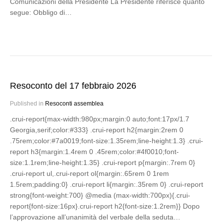
Comunicazioni della Presidente La Presidente riferisce quanto
segue: Obbligo di…
Resoconto del 17 febbraio 2026
Published in
Resoconti assemblea
.crui-report{max-width:980px;margin:0 auto;font:17px/1.7
Georgia,serif;color:#333} .crui-report h2{margin:2rem 0
.75rem;color:#7a0019;font-size:1.35rem;line-height:1.3} .crui-
report h3{margin:1.4rem 0 .45rem;color:#4f0010;font-
size:1.1rem;line-height:1.35} .crui-report p{margin:.7rem 0}
.crui-report ul,.crui-report ol{margin:.65rem 0 1rem
1.5rem;padding:0} .crui-report li{margin:.35rem 0} .crui-report
strong{font-weight:700} @media (max-width:700px){.crui-
report{font-size:16px}.crui-report h2{font-size:1.2rem}} Dopo
l’approvazione all’unanimità del verbale della seduta…