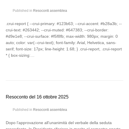
Published in
Resoconti assemblea
.crui-report { --crui-primary: #123b63; --crui-accent: #b28a3b; --
crui-text: #263442; --crui-muted: #647383; --crui-border:
#d9e1e8; --crui-surface: #f5f8fb; max-width: 980px; margin: 0
auto; color: var(--crui-text); font-family: Arial, Helvetica, sans-
serif; font-size: 17px; line-height: 1.68; } .crui-report, .crui-report
* { box-sizing:…
Resoconto del 16 ottobre 2025
Published in
Resoconti assemblea
Dopo l’approvazione all’unanimità del verbale della seduta