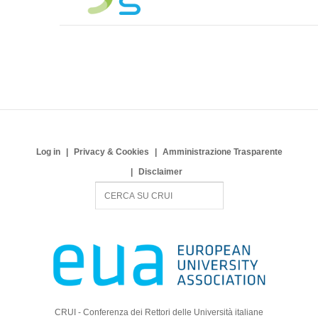
Log in
Privacy & Cookies
Amministrazione Trasparente
Disclaimer
S
e
a
r
c
h
CRUI - Conferenza dei Rettori delle Università italiane