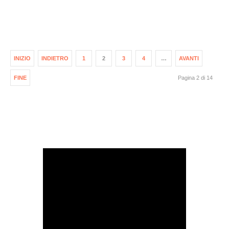
INIZIO
INDIETRO
1
2
3
4
…
AVANTI
FINE
Pagina 2 di 14