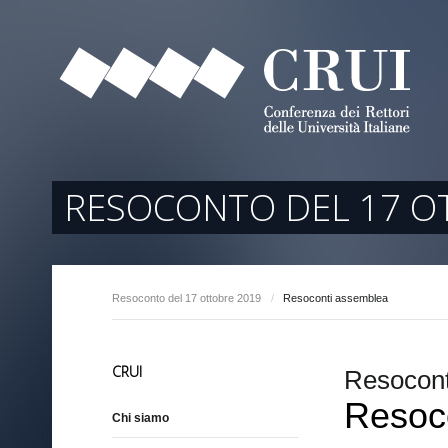
tori
ociati
r Regione
RESOCONTO DEL 17 O
Resoconto del 17 ottobre 2019
/
Resoconti assemblea
arente
CRUI
Resocont
Resoc
Chi siamo