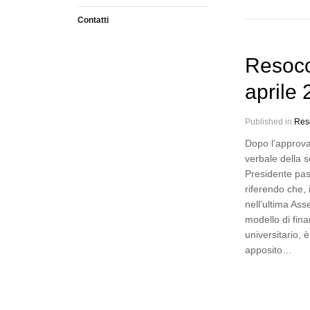
Contatti
Resoco
aprile
Published in
Res
Dopo l’approva
verbale della s
Presidente pas
riferendo che,
nell’ultima As
modello di fin
universitario, 
apposito…