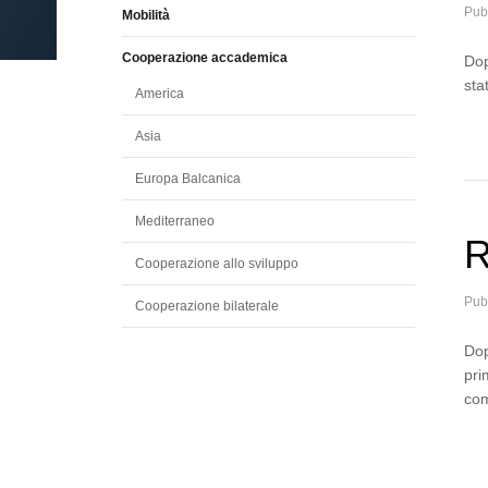
Pub
Mobilità
Cooperazione accademica
Dop
sta
America
Asia
Europa Balcanica
Mediterraneo
R
Cooperazione allo sviluppo
Pub
Cooperazione bilaterale
Dop
pri
com