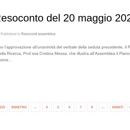
esoconto del 20 maggio 20
Published in
Resoconti assemblea
o l’approvazione all’unanimità del verbale della seduta precedente, il Pr
ella Ricerca, Prof.ssa Cristina Messa, che illustra all’Assemblea il Pia
nione…
IZIO
INDIETRO
…
4
5
6
7
8
…
AVANTI