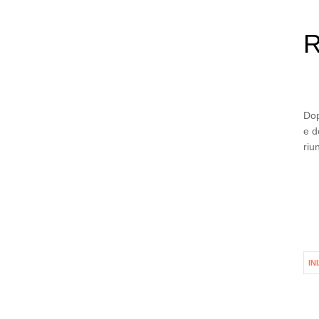
R
Dop
e d
riu
IN