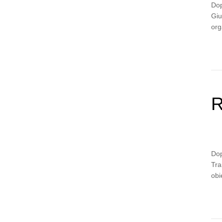
Dop
Giu
org
R
Dop
Tra
obi