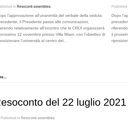
blished in
Resoconti assemblea
Published
opo l’approvazione all’unanimità del verbale della seduta
Dopo l’ap
recedente, il Presidente passa alle comunicazioni,
precedent
iferendo relativamente all’incontro che la CRUI organizzerà
riferendo
 prossimo 12 novembre presso Villa Miani, con l’obiettivo di
il prossi
posizionare l’università al centro del…
riposizio
e...
esoconto del 22 luglio 2021
Published in
Resoconti assemblea