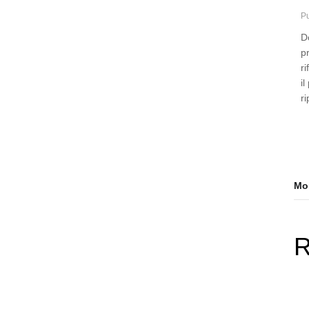
Pu
D
p
r
il
ri
Mor
R