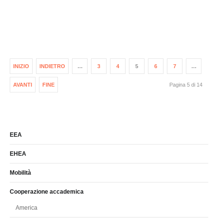
INIZIO
INDIETRO
…
3
4
5
6
7
…
AVANTI
FINE
Pagina 5 di 14
EEA
EHEA
Mobilità
Cooperazione accademica
America