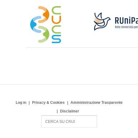
Log in
Privacy & Cookies
Amministrazione Trasparente
Disclaimer
S
e
a
r