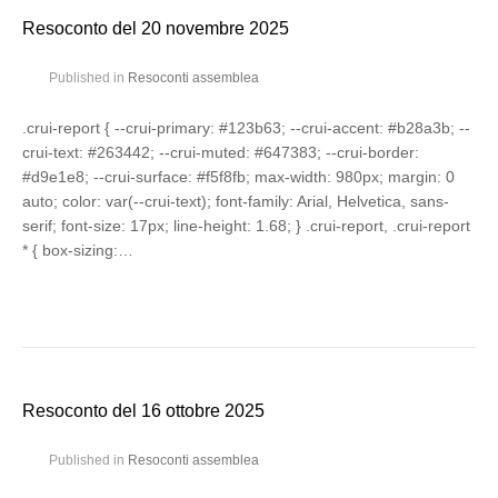
Resoconto del 20 novembre 2025
Published in
Resoconti assemblea
.crui-report { --crui-primary: #123b63; --crui-accent: #b28a3b; --
crui-text: #263442; --crui-muted: #647383; --crui-border:
#d9e1e8; --crui-surface: #f5f8fb; max-width: 980px; margin: 0
auto; color: var(--crui-text); font-family: Arial, Helvetica, sans-
serif; font-size: 17px; line-height: 1.68; } .crui-report, .crui-report
* { box-sizing:…
Resoconto del 16 ottobre 2025
Published in
Resoconti assemblea