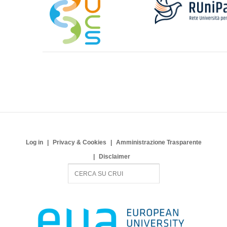
Log in
Privacy & Cookies
Amministrazione Trasparente
Disclaimer
S
e
a
r
c
h