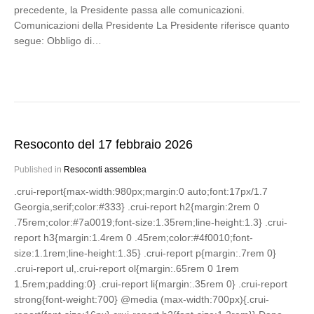
precedente, la Presidente passa alle comunicazioni.
Comunicazioni della Presidente La Presidente riferisce quanto
segue: Obbligo di…
Resoconto del 17 febbraio 2026
Published in
Resoconti assemblea
.crui-report{max-width:980px;margin:0 auto;font:17px/1.7
Georgia,serif;color:#333} .crui-report h2{margin:2rem 0
.75rem;color:#7a0019;font-size:1.35rem;line-height:1.3} .crui-
report h3{margin:1.4rem 0 .45rem;color:#4f0010;font-
size:1.1rem;line-height:1.35} .crui-report p{margin:.7rem 0}
.crui-report ul,.crui-report ol{margin:.65rem 0 1rem
1.5rem;padding:0} .crui-report li{margin:.35rem 0} .crui-report
strong{font-weight:700} @media (max-width:700px){.crui-