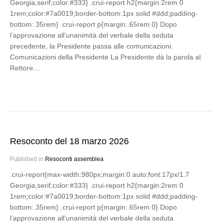
Georgia,serif;color:#333} .crui-report h2{margin:2rem 0
1rem;color:#7a0019;border-bottom:1px solid #ddd;padding-
bottom:.35rem} .crui-report p{margin:.65rem 0} Dopo
l’approvazione all’unanimità del verbale della seduta
precedente, la Presidente passa alle comunicazioni.
Comunicazioni della Presidente La Presidente dà la parola al
Rettore…
Resoconto del 18 marzo 2026
Published in
Resoconti assemblea
.crui-report{max-width:980px;margin:0 auto;font:17px/1.7
Georgia,serif;color:#333} .crui-report h2{margin:2rem 0
1rem;color:#7a0019;border-bottom:1px solid #ddd;padding-
bottom:.35rem} .crui-report p{margin:.65rem 0} Dopo
l’approvazione all’unanimità del verbale della seduta