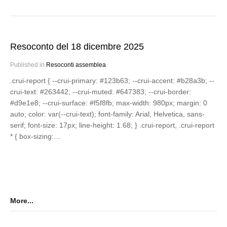
Resoconto del 18 dicembre 2025
Published in
Resoconti assemblea
.crui-report { --crui-primary: #123b63; --crui-accent: #b28a3b; --
crui-text: #263442; --crui-muted: #647383; --crui-border:
#d9e1e8; --crui-surface: #f5f8fb; max-width: 980px; margin: 0
auto; color: var(--crui-text); font-family: Arial, Helvetica, sans-
serif; font-size: 17px; line-height: 1.68; } .crui-report, .crui-report
* { box-sizing:…
More...