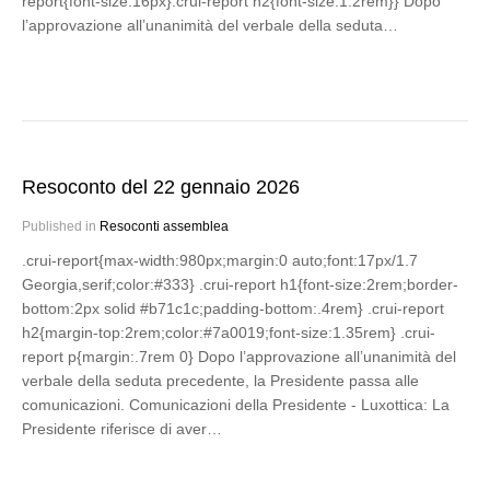
report{font-size:16px}.crui-report h2{font-size:1.2rem}} Dopo
l’approvazione all’unanimità del verbale della seduta…
Resoconto del 22 gennaio 2026
Published in
Resoconti assemblea
.crui-report{max-width:980px;margin:0 auto;font:17px/1.7
Georgia,serif;color:#333} .crui-report h1{font-size:2rem;border-
bottom:2px solid #b71c1c;padding-bottom:.4rem} .crui-report
h2{margin-top:2rem;color:#7a0019;font-size:1.35rem} .crui-
report p{margin:.7rem 0} Dopo l’approvazione all’unanimità del
verbale della seduta precedente, la Presidente passa alle
comunicazioni. Comunicazioni della Presidente - Luxottica: La
Presidente riferisce di aver…