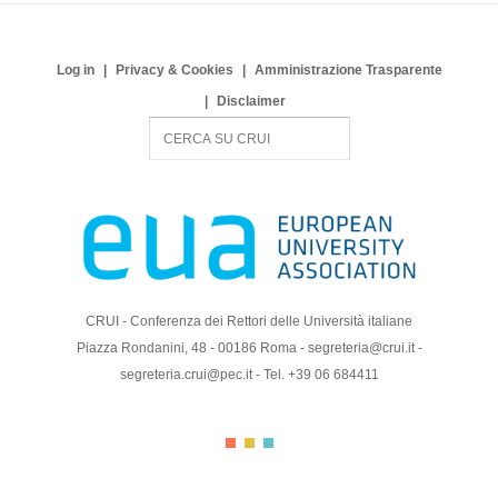
Log in
Privacy & Cookies
Amministrazione Trasparente
Disclaimer
S
e
a
r
c
h
CRUI - Conferenza dei Rettori delle Università italiane
Piazza Rondanini, 48 - 00186 Roma - segreteria@crui.it -
segreteria.crui@pec.it - Tel. +39 06 684411