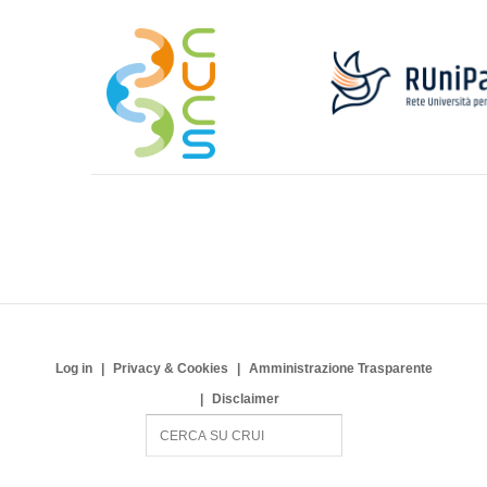
Log in
Privacy & Cookies
Amministrazione Trasparente
Disclaimer
S
e
a