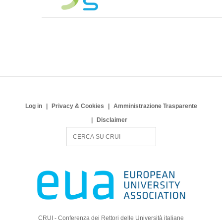
Log in
Privacy & Cookies
Amministrazione Trasparente
Disclaimer
S
e
a
r
c
h
CRUI - Conferenza dei Rettori delle Università italiane