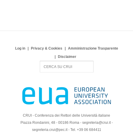
Log in
Privacy & Cookies
Amministrazione Trasparente
Disclaimer
S
e
a
r
c
h
CRUI - Conferenza dei Rettori delle Università italiane
Piazza Rondanini, 48 - 00186 Roma - segreteria@crui.it -
segreteria.crui@pec.it - Tel. +39 06 684411