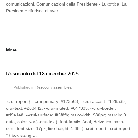
comunicazioni. Comunicazioni della Presidente - Luxottica: La
Presidente riferisce di aver…
More...
Resoconto del 18 dicembre 2025
Published in
Resoconti assemblea
.crui-report { --crui-primary: #123b63; --crui-accent: #b28a3b; --
crui-text: #263442; --crui-muted: #647383; --crui-border:
#d9e1e8; --crui-surface: #f5f8fb; max-width: 980px; margin: 0
auto; color: var(--crui-text); font-family: Arial, Helvetica, sans-
serif; font-size: 17px; line-height: 1.68; } .crui-report, .crui-report
* { box-sizing:…