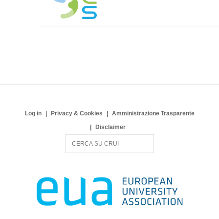
Log in
Privacy & Cookies
Amministrazione Trasparente
Disclaimer
S
e
a
r
c
h