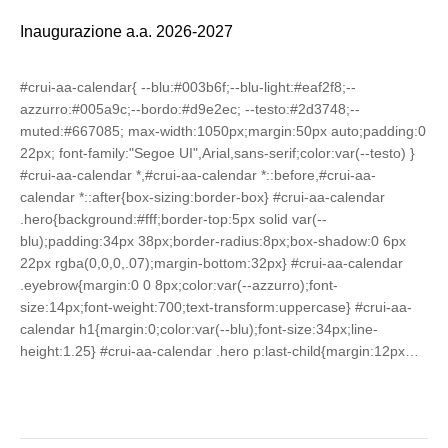
Inaugurazione a.a. 2026-2027
#crui-aa-calendar{ --blu:#003b6f;--blu-light:#eaf2f8;--
azzurro:#005a9c;--bordo:#d9e2ec; --testo:#2d3748;--
muted:#667085; max-width:1050px;margin:50px auto;padding:0
22px; font-family:"Segoe UI",Arial,sans-serif;color:var(--testo) }
#crui-aa-calendar *,#crui-aa-calendar *::before,#crui-aa-
calendar *::after{box-sizing:border-box} #crui-aa-calendar
.hero{background:#fff;border-top:5px solid var(--
blu);padding:34px 38px;border-radius:8px;box-shadow:0 6px
22px rgba(0,0,0,.07);margin-bottom:32px} #crui-aa-calendar
.eyebrow{margin:0 0 8px;color:var(--azzurro);font-
size:14px;font-weight:700;text-transform:uppercase} #crui-aa-
calendar h1{margin:0;color:var(--blu);font-size:34px;line-
height:1.25} #crui-aa-calendar .hero p:last-child{margin:12px…