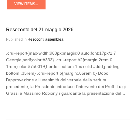
VIEW ITEMS...
Resoconto del 21 maggio 2026
Published in
Resoconti assemblea
.crui-report{max-width:980px;margin:0 auto;font:17px/1.7
Georgia,serif;color:#333} .crui-report h2{margin:2rem 0
1rem;color:#7a0019;border-bottom:1px solid #ddd;padding-
bottom:.35rem} .crui-report p{margin:.65rem 0} Dopo
l’approvazione all’unanimità del verbale della seduta
precedente, la Presidente introduce l’intervento dei Proff. Luigi
Grassi e Massimo Robiony riguardante la presentazione del…