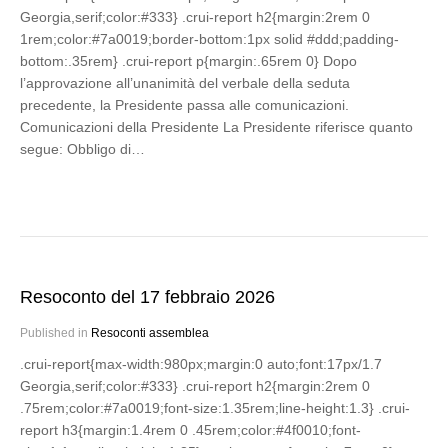
Georgia,serif;color:#333} .crui-report h2{margin:2rem 0
1rem;color:#7a0019;border-bottom:1px solid #ddd;padding-
bottom:.35rem} .crui-report p{margin:.65rem 0} Dopo
l’approvazione all’unanimità del verbale della seduta
precedente, la Presidente passa alle comunicazioni.
Comunicazioni della Presidente La Presidente riferisce quanto
segue: Obbligo di…
Resoconto del 17 febbraio 2026
Published in
Resoconti assemblea
.crui-report{max-width:980px;margin:0 auto;font:17px/1.7
Georgia,serif;color:#333} .crui-report h2{margin:2rem 0
.75rem;color:#7a0019;font-size:1.35rem;line-height:1.3} .crui-
report h3{margin:1.4rem 0 .45rem;color:#4f0010;font-