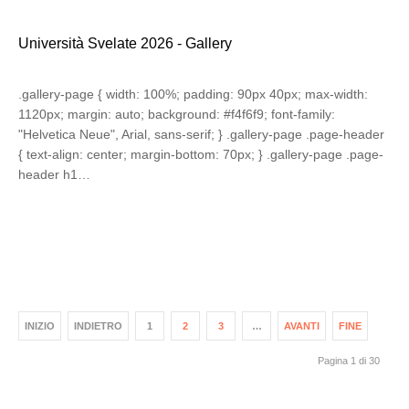
Università Svelate 2026 - Gallery
.gallery-page { width: 100%; padding: 90px 40px; max-width:
1120px; margin: auto; background: #f4f6f9; font-family:
"Helvetica Neue", Arial, sans-serif; } .gallery-page .page-header
{ text-align: center; margin-bottom: 70px; } .gallery-page .page-
header h1…
INIZIO
INDIETRO
1
2
3
…
AVANTI
FINE
Pagina 1 di 30