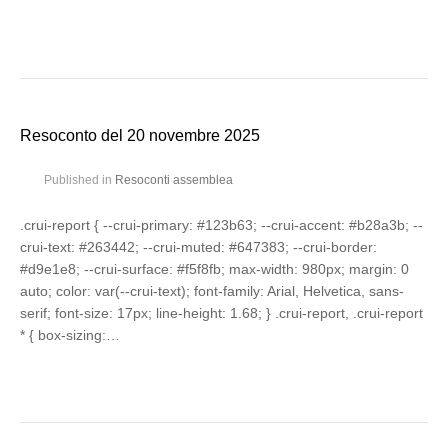
Resoconto del 20 novembre 2025
Published in
Resoconti assemblea
.crui-report { --crui-primary: #123b63; --crui-accent: #b28a3b; --
crui-text: #263442; --crui-muted: #647383; --crui-border:
#d9e1e8; --crui-surface: #f5f8fb; max-width: 980px; margin: 0
auto; color: var(--crui-text); font-family: Arial, Helvetica, sans-
serif; font-size: 17px; line-height: 1.68; } .crui-report, .crui-report
* { box-sizing:…