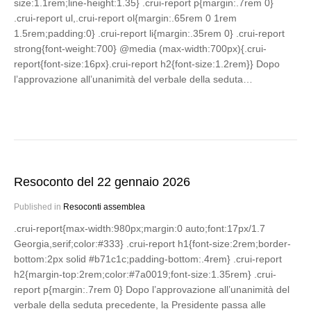
size:1.1rem;line-height:1.35} .crui-report p{margin:.7rem 0}
.crui-report ul,.crui-report ol{margin:.65rem 0 1rem
1.5rem;padding:0} .crui-report li{margin:.35rem 0} .crui-report
strong{font-weight:700} @media (max-width:700px){.crui-
report{font-size:16px}.crui-report h2{font-size:1.2rem}} Dopo
l’approvazione all’unanimità del verbale della seduta…
Resoconto del 22 gennaio 2026
Published in
Resoconti assemblea
.crui-report{max-width:980px;margin:0 auto;font:17px/1.7
Georgia,serif;color:#333} .crui-report h1{font-size:2rem;border-
bottom:2px solid #b71c1c;padding-bottom:.4rem} .crui-report
h2{margin-top:2rem;color:#7a0019;font-size:1.35rem} .crui-
report p{margin:.7rem 0} Dopo l’approvazione all’unanimità del
verbale della seduta precedente, la Presidente passa alle