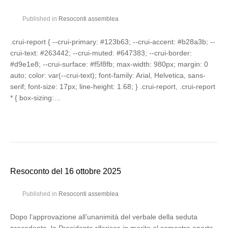
Published in
Resoconti assemblea
.crui-report { --crui-primary: #123b63; --crui-accent: #b28a3b; --
crui-text: #263442; --crui-muted: #647383; --crui-border:
#d9e1e8; --crui-surface: #f5f8fb; max-width: 980px; margin: 0
auto; color: var(--crui-text); font-family: Arial, Helvetica, sans-
serif; font-size: 17px; line-height: 1.68; } .crui-report, .crui-report
* { box-sizing:…
Resoconto del 16 ottobre 2025
Published in
Resoconti assemblea
Dopo l’approvazione all’unanimità del verbale della seduta