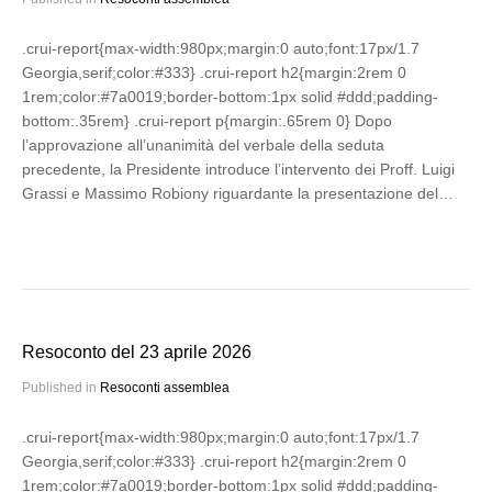
.crui-report{max-width:980px;margin:0 auto;font:17px/1.7
Georgia,serif;color:#333} .crui-report h2{margin:2rem 0
1rem;color:#7a0019;border-bottom:1px solid #ddd;padding-
bottom:.35rem} .crui-report p{margin:.65rem 0} Dopo
l’approvazione all’unanimità del verbale della seduta
precedente, la Presidente introduce l’intervento dei Proff. Luigi
Grassi e Massimo Robiony riguardante la presentazione del…
Resoconto del 23 aprile 2026
Published in
Resoconti assemblea
.crui-report{max-width:980px;margin:0 auto;font:17px/1.7
Georgia,serif;color:#333} .crui-report h2{margin:2rem 0
1rem;color:#7a0019;border-bottom:1px solid #ddd;padding-