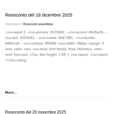
Resoconto del 18 dicembre 2025
Published in
Resoconti assemblea
.crui-report { --crui-primary: #123b63; --crui-accent: #b28a3b; --
crui-text: #263442; --crui-muted: #647383; --crui-border:
#d9e1e8; --crui-surface: #f5f8fb; max-width: 980px; margin: 0
auto; color: var(--crui-text); font-family: Arial, Helvetica, sans-
serif; font-size: 17px; line-height: 1.68; } .crui-report, .crui-report
* { box-sizing:…
More...
Resoconto del 20 novembre 2025