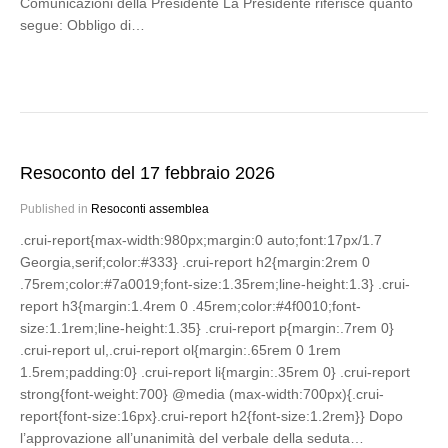
Comunicazioni della Presidente La Presidente riferisce quanto
segue: Obbligo di…
Resoconto del 17 febbraio 2026
Published in
Resoconti assemblea
.crui-report{max-width:980px;margin:0 auto;font:17px/1.7
Georgia,serif;color:#333} .crui-report h2{margin:2rem 0
.75rem;color:#7a0019;font-size:1.35rem;line-height:1.3} .crui-
report h3{margin:1.4rem 0 .45rem;color:#4f0010;font-
size:1.1rem;line-height:1.35} .crui-report p{margin:.7rem 0}
.crui-report ul,.crui-report ol{margin:.65rem 0 1rem
1.5rem;padding:0} .crui-report li{margin:.35rem 0} .crui-report
strong{font-weight:700} @media (max-width:700px){.crui-
report{font-size:16px}.crui-report h2{font-size:1.2rem}} Dopo
l’approvazione all’unanimità del verbale della seduta…