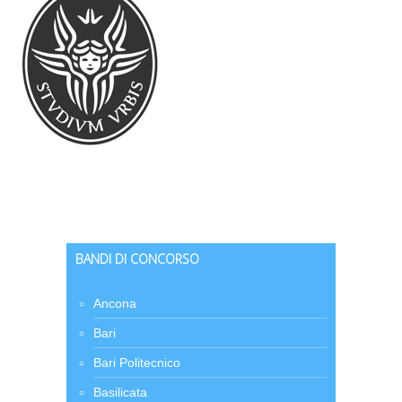
BANDI DI CONCORSO
Ancona
Bari
Bari Politecnico
Basilicata