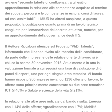
avviene “secondo tabelle di confluenza tra gli esiti di
apprendimento in relazione alle competenze acquisite al termine
dei suddetti percorsi e le competenze in esito ai corsi di laurea
ad essi assimilabili”. Il MIUR ha altresì auspicato, a questo
proposito, la costituzione quanto prima di un tavolo tecnico
congiunto per l’emanazione del decreto attuativo, nonché, per
un approfondimento della governance degli ITS.
Il Rettore Riccaboni riferisce sul Progetto “PhD ITalents”,
informando che Il bando rivolto alla raccolta delle candidature,
da parte delle imprese, e delle relative offerte di lavoro si è
chiuso lo scorso 30 novembre 2015. Attualmente è in atto la
valutazione formale a cui seguirà una fase di valutazione di 6
panel di esperti, uno per ogni singola area tematica. Al bando
hanno risposto 980 imprese inviando 1136 offerte di lavoro; le
offerte sono principalmente concentrate su due aree tematiche:
ICT (il 48%) e Salute e scienze della vita (il 21%).
In relazione alle altre aree indicate dal bando risulta: Energia
con il 14% delle offerte; Agroalimentare con il 7%; Mobilità