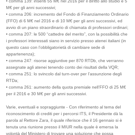
• comma 139: inseriti 55 M€ nel 2016 per il diritto allo studio e 5
M€ per gli anni successivi;
• comma 206: incremento del Fondo di Finanziamento Ordinario
(FFO) di 6 M€ nel 2016 e di 10 M€ per gli anni successivi, ed
avvio di un piano straordinario di chiamata di professori ordinari;
• comma 207: le 500 “cattedre del merito”, con la possibilità che
i professori interessati siano in servizio presso atenei italiani (in
questo caso con l’obbligatorietà di cambiare sede di
appartenenza);
• comma 247: risorse aggiuntive per 870 RTDb, che verranno
assegnate agli atenei tenendo conto dei risultati della VQR;
• comma 251: lo svincolo dal turn-over per l’assunzione degli
RTDa;
• comma 261: aumento della quota premiale nell’FFO di 25 M€
per il 2016 e 30 M€ per gli anni successivi.
Varie, eventuali e sopraggiunte - Con riferimento al tema del
riconoscimento di crediti per i percorsi ITS, il Presidente dà la
parola al Rettore Zara, il quale riferisce che il 16 gennaio si è
tenuta una riunione presso il MIUR nella quale è emersa la
volontà del Ministero di trovare una soluzione che possa