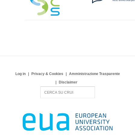
Log in
Privacy & Cookies
Amministrazione Trasparente
Disclaimer
S
e
a
r
c
h