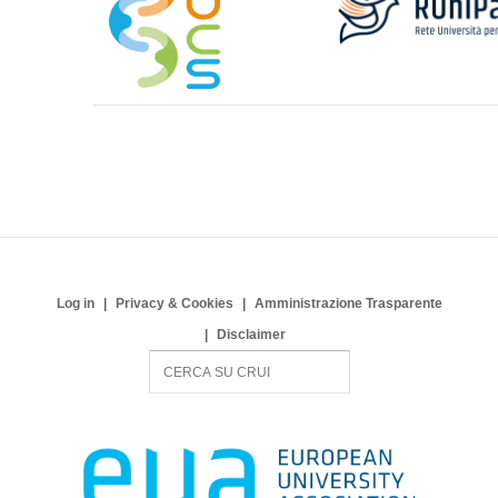
Log in
Privacy & Cookies
Amministrazione Trasparente
Disclaimer
S
e
a
r
c
h