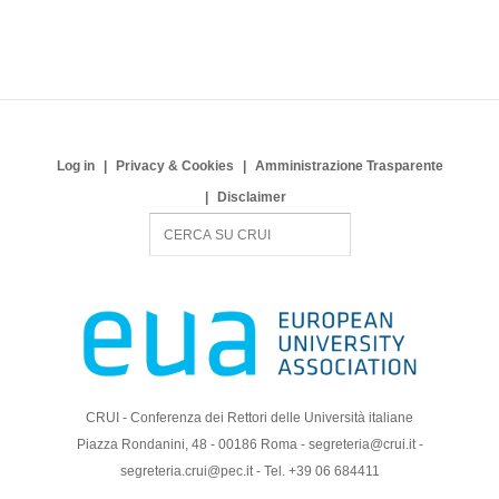
Log in
Privacy & Cookies
Amministrazione Trasparente
Disclaimer
S
e
a
r
c
h
CRUI - Conferenza dei Rettori delle Università italiane
Piazza Rondanini, 48 - 00186 Roma - segreteria@crui.it -
segreteria.crui@pec.it - Tel. +39 06 684411