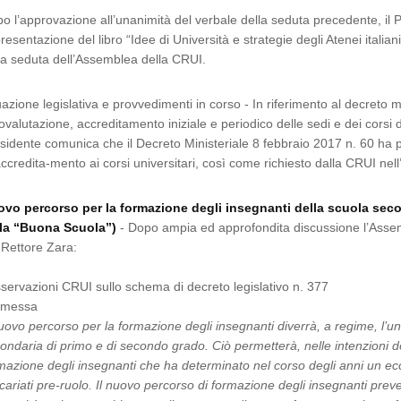
o l’approvazione all’unanimità del verbale della seduta precedente, il
presentazione del libro “Idee di Università e strategie degli Atenei italia
la seduta dell’Assemblea della CRUI.
uazione legislativa e provvedimenti in corso - In riferimento al decreto m
ovalutazione, accreditamento iniziale e periodico delle sedi e dei corsi di
sidente comunica che il Decreto Ministeriale 8 febbraio 2017 n. 60 ha p
accredita-mento ai corsi universitari, così come richiesto dalla CRUI ne
vo percorso per la formazione degli insegnanti della scuola seco
la “Buona Scuola”)
- Dopo ampia ed approfondita discussione l’Asse
 Rettore Zara:
servazioni CRUI sullo schema di decreto legislativo n. 377
emessa
nuovo percorso per la formazione degli insegnanti diverrà, a regime, l’
ondaria di primo e di secondo grado. Ciò permetterà, nelle intenzioni de
mazione degli insegnanti che ha determinato nel corso degli anni un ecce
cariati pre-ruolo. Il nuovo percorso di formazione degli insegnanti pr