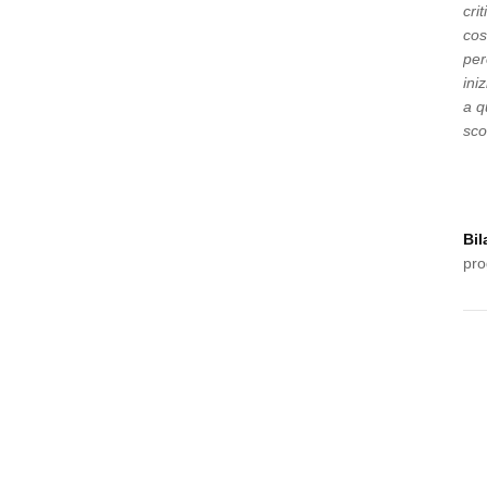
cri
cos
per
ini
a q
sco
Bil
pro