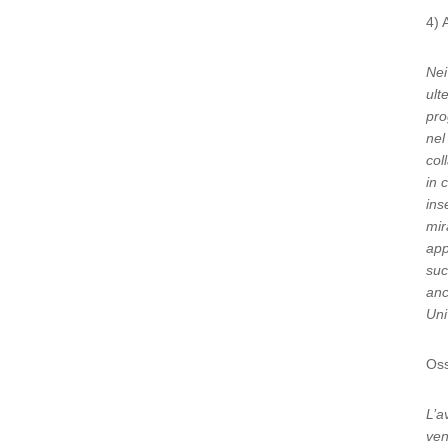
4) 
Nei
ult
pro
nel
col
in 
ins
mir
app
suc
anc
Uni
Oss
L’a
ven