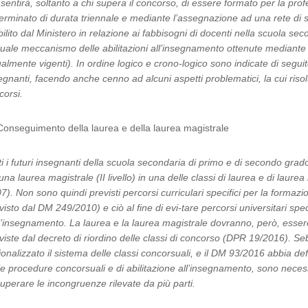
sentirà, soltanto a chi supera il concorso, di essere formato per la pro
erminato di durata triennale e mediante l’assegnazione ad una rete di s
bilito dal Ministero in relazione ai fabbisogni di docenti nella scuola s
ttuale meccanismo delle abilitazioni all’insegnamento ottenute mediante i T
ualmente vigenti). In ordine logico e crono-logico sono indicate di segui
egnanti, facendo anche cenno ad alcuni aspetti problematici, la cui risol
corsi.
Conseguimento della laurea e della laurea magistrale
ti i futuri insegnanti della scuola secondaria di primo e di secondo grad
una laurea magistrale (II livello) in una delle classi di laurea e di lau
7). Non sono quindi previsti percorsi curriculari specifici per la formaz
visto dal DM 249/2010) e ciò al fine di evi-tare percorsi universitari speci
l’insegnamento. La laurea e la laurea magistrale dovranno, però, essere
viste dal decreto di riordino delle classi di concorso (DPR 19/2016). S
ionalizzato il sistema delle classi concorsuali, e il DM 93/2016 abbia defini
le procedure concorsuali e di abilitazione all’insegnamento, sono necess
superare le incongruenze rilevate da più parti.