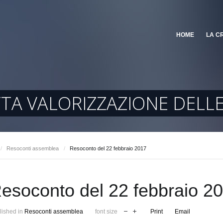
HOME
LA C
TTA VALORIZZAZIONE DELL
/
Resoconti assemblea
/
Resoconto del 22 febbraio 2017
esoconto del 22 febbraio 2
lished in
Resoconti assemblea
font size
Print
Email