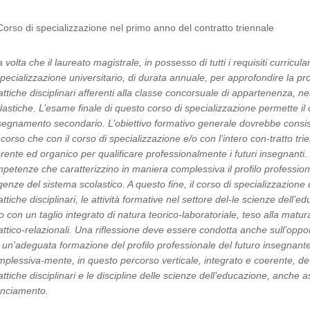
Corso di specializzazione nel primo anno del contratto triennale
 volta che il laureato magistrale, in possesso di tutti i requisiti curricula
specializzazione universitario, di durata annuale, per approfondire la pr
attiche disciplinari afferenti alla classe concorsuale di appartenenza, n
lastiche. L’esame finale di questo corso di specializzazione permette i
nsegnamento secondario. L’obiettivo formativo generale dovrebbe consis
corso che con il corso di specializzazione e/o con l’intero con-tratto tr
rente ed organico per qualificare professionalmente i futuri insegnanti.
petenze che caratterizzino in maniera complessiva il profilo professiona
genze del sistema scolastico. A questo fine, il corso di specializzazione
attiche disciplinari, le attività formative nel settore del-le scienze dell’educ
to con un taglio integrato di natura teorico-laboratoriale, teso alla m
attico-relazionali. Una riflessione deve essere condotta anche sull’opp
 un’adeguata formazione del profilo professionale del futuro insegnante, 
plessiva-mente, in questo percorso verticale, integrato e coerente, dev
attiche disciplinari e le discipline delle scienze dell’educazione, anche
anciamento.