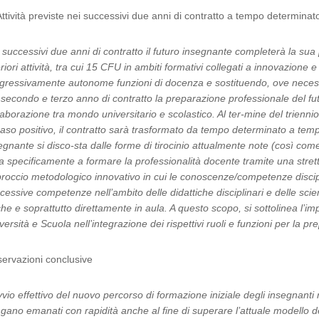
Attività previste nei successivi due anni di contratto a tempo determinat
 successivi due anni di contratto il futuro insegnante completerà la sua 
eriori attività, tra cui 15 CFU in ambiti formativi collegati a innovazion
gressivamente autonome funzioni di docenza e sostituendo, ove necessari
 secondo e terzo anno di contratto la preparazione professionale del fut
laborazione tra mondo universitario e scolastico. Al ter-mine del trienni
caso positivo, il contratto sarà trasformato da tempo determinato a tempo 
egnante si disco-sta dalle forme di tirocinio attualmente note (così com
a specificamente a formare la professionalità docente tramite una stre
roccio metodologico innovativo in cui le conoscenze/competenze discipl
cessive competenze nell’ambito delle didattiche disciplinari e delle sc
he e soprattutto direttamente in aula. A questo scopo, si sottolinea l’im
versità e Scuola nell’integrazione dei rispettivi ruoli e funzioni per la pr
ervazioni conclusive
vvio effettivo del nuovo percorso di formazione iniziale degli insegnanti r
gano emanati con rapidità anche al fine di superare l’attuale modello 