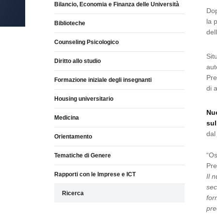
Bilancio, Economia e Finanza delle Università
Dop
la 
Biblioteche
del
Counseling Psicologico
Sit
Diritto allo studio
aut
Pre
Formazione iniziale degli insegnanti
di 
Housing universitario
Nuo
Medicina
sul
dal
Orientamento
“Os
Tematiche di Genere
Pr
Rapporti con le Imprese e ICT
Il 
sec
Ricerca
for
pre