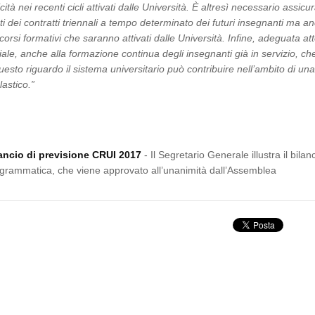
ticità nei recenti cicli attivati dalle Università. È altresì necessario ass
ti dei contratti triennali a tempo determinato dei futuri insegnanti ma an
corsi formativi che saranno attivati dalle Università. Infine, adeguata a
ziale, anche alla formazione continua degli insegnanti già in servizio, c
uesto riguardo il sistema universitario può contribuire nell’ambito di una
lastico.”
ancio di previsione CRUI 2017
- Il Segretario Generale illustra il bil
grammatica, che viene approvato all’unanimità dall’Assemblea