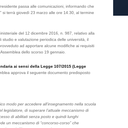
 Presidente passa alle comunicazioni, informando che
ni” si terrà giovedì 23 marzo alle ore 14.30, al termine
inisteriale del 12 dicembre 2016, n. 987, relativo alla
 studio e valutazione periodica delle università, il
rovveduto ad apportare alcune modifiche ai requisiti
ll’Assemblea dello scorso 19 gennaio.
ndaria ai sensi della Legge 107/2015 (Legge
mblea approva il seguente documento predisposto
unico modo per accedere all’insegnamento nella scuola
l legislatore, di superare l’attuale meccanismo di
sso di abilitati senza posto e quindi lunghi
evede un meccanismo di “concorso-corso” che