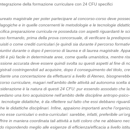
Integrazione della formazione curriculare con 24 CFU specifici
laureato magistrale per poter partecipare al concorso-corso deve posse
agogiche e in quelle concernenti le metodologie e le tecnologie didattich
cifica preparazione curricula-re posseduta con aspetti riguardanti le sci
sso formando, prima della prova concorsuale, di verificare la predispo
uisiti o come crediti curriculari (e quindi sia durante il percorso formativo 
iuntivi durante o dopo il percorso di laurea e di laurea magistrale. Appa
diti è più facile in determinate aree, come quella umanistica, mentre risult
lessione accurata deve essere quindi svolta su questi aspetti al fine di 
istrali costringendoli ad acquisire, dopo il conseguimento del titolo, cr
iante una concertazione da effettuarsi a livello di Ateneo, bisognerebbe
corso curriculare, magari nell’ambito delle attività ad autonoma scelta d
siderazione è la natura di questi 24 CFU: pur essendo assodato che la 
vedano una loro acquisizione nell’ambito delle discipline antropo-psic
e tecnologie didattiche, è da riflettere sul fatto che essi debbano rig
he le didattiche disciplinari. Infine, appaiono importanti anche l’organiz
-no esse curriculari o extra-curriculari: sarebbe, infatti, preferibile un
ffrire in maniera coordinata tali attività a tutti coloro che ne abbiano nec
o rispondendo meglio alle esigenze di efficienza/efficacia a livello istit