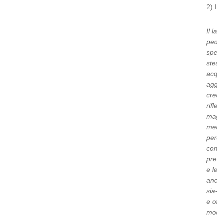
2) 
Il 
ped
spe
ste
acq
agg
cre
rif
mag
med
per
con
pre
e l
anc
sia
e o
mod