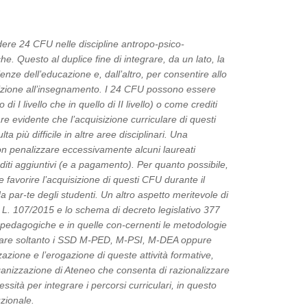
dere 24 CFU nelle discipline antropo-psico-
e. Questo al duplice fine di integrare, da un lato, la
enze dell’educazione e, dall’altro, per consentire allo
sizione all’insegnamento. I 24 CFU possono essere
di I livello che in quello di II livello) o come crediti
re evidente che l’acquisizione curriculare di questi
a più difficile in altre aree disciplinari. Una
non penalizzare eccessivamente alcuni laureati
editi aggiuntivi (e a pagamento). Per quanto possibile,
 favorire l’acquisizione di questi CFU durante il
a par-te degli studenti. Un altro aspetto meritevole di
L. 107/2015 e lo schema di decreto legislativo 377
o-pedagogiche e in quelle con-cernenti le metodologie
uardare soltanto i SSD M-PED, M-PSI, M-DEA oppure
zazione e l’erogazione di queste attività formative,
’organizzazione di Ateneo che consenta di razionalizzare
essità per integrare i percorsi curriculari, in questo
uzionale.