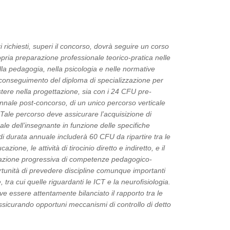
ri richiesti, superi il concorso, dovrà seguire un corso
opria preparazione professionale teorico-pratica nelle
ella pedagogia, nella psicologia e nelle normative
l conseguimento del diploma di specializzazione per
tere nella progettazione, sia con i 24 CFU pre-
iennale post-concorso, di un unico percorso verticale
 Tale percorso deve assicurare l’acquisizione di
le dell’insegnante in funzione delle specifiche
 di durata annuale includerà 60 CFU da ripartire tra le
azione, le attività di tirocinio diretto e indiretto, e il
aturazione progressiva di competenze pedagogico-
ortunità di prevedere discipline comunque importanti
tra cui quelle riguardanti le ICT e la neurofisiologia.
e essere attentamente bilanciato il rapporto tra le
 assicurando opportuni meccanismi di controllo di detto