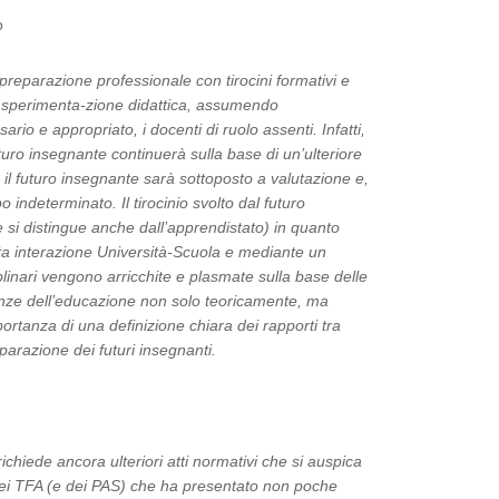
o
preparazione professionale con tirocini formativi e
e e sperimenta-zione didattica, assumendo
o e appropriato, i docenti di ruolo assenti. Infatti,
uro insegnante continuerà sulla base di un’ulteriore
o il futuro insegnante sarà sottoposto a valutazione e,
indeterminato. Il tirocinio svolto dal futuro
e si distingue anche dall’apprendistato) in quanto
tta interazione Università-Scuola e mediante un
inari vengono arricchite e plasmate sulla base delle
ienze dell’educazione non solo teoricamente, ma
portanza di una definizione chiara dei rapporti tra
eparazione dei futuri insegnanti.
ichiede ancora ulteriori atti normativi che si auspica
dei TFA (e dei PAS) che ha presentato non poche