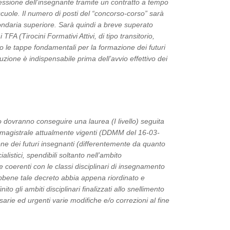
fessione dell’insegnante tramite un contratto a tempo
cuole. Il numero di posti del “concorso-corso” sarà
econdaria superiore. Sarà quindi a breve superato
FA (Tirocini Formativi Attivi, di tipo transitorio,
to le tappe fondamentali per la formazione dei futuri
uzione è indispensabile prima dell’avvio effettivo dei
o dovranno conseguire una laurea (I livello) seguita
rea magistrale attualmente vigenti (DDMM del 16-03-
ione dei futuri insegnanti (differentemente da quanto
alistici, spendibili soltanto nell’ambito
 coerenti con le classi disciplinari di insegnamento
ebbene tale decreto abbia appena riordinato e
to gli ambiti disciplinari finalizzati allo snellimento
arie ed urgenti varie modifiche e/o correzioni al fine