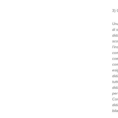
3) 
Una
di 
did
sco
l’i
con
coe
com
esi
did
tut
did
per
Com
did
bil