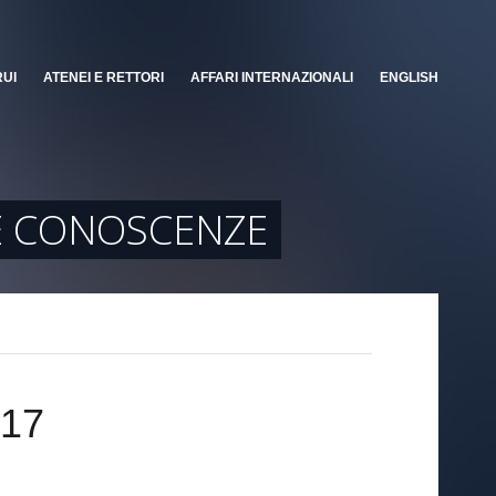
RUI
ATENEI E RETTORI
AFFARI INTERNAZIONALI
ENGLISH
E CONOSCENZE
017