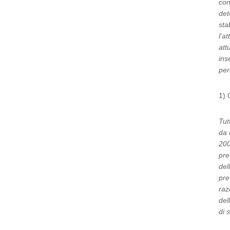
con
det
sta
l’a
att
ins
per
1) 
Tut
da 
200
pre
del
pre
raz
del
di 