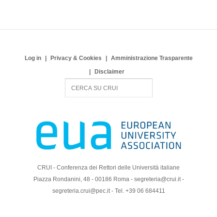
Log in
Privacy & Cookies
Amministrazione Trasparente
Disclaimer
S
e
a
r
c
h
CRUI - Conferenza dei Rettori delle Università italiane
Piazza Rondanini, 48 - 00186 Roma - segreteria@crui.it -
segreteria.crui@pec.it - Tel. +39 06 684411