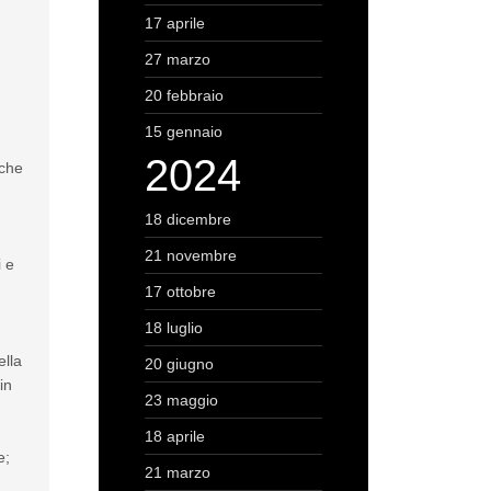
17 aprile
27 marzo
20 febbraio
15 gennaio
2024
nche
18 dicembre
21 novembre
i e
17 ottobre
18 luglio
ella
20 giugno
in
23 maggio
18 aprile
e;
21 marzo