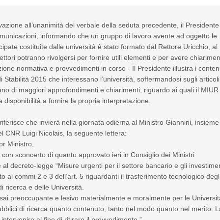
azione all’unanimità del verbale della seduta precedente, il Presidente
omunicazioni, informando che un gruppo di lavoro avente ad oggetto le
ipate costituite dalle università è stato formato dal Rettore Uricchio, al
Rettori potranno rivolgersi per fornire utili elementi e per avere chiariment
zione normativa e provvedimenti in corso - Il Presidente illustra i conten
i Stabilità 2015 che interessano l’università, soffermandosi sugli articoli
no di maggiori approfondimenti e chiarimenti, riguardo ai quali il MIUR
 disponibilità a fornire la propria interpretazione.
riferisce che invierà nella giornata odierna al Ministro Giannini, insieme
l CNR Luigi Nicolais, la seguente lettera:
or Ministro,
on sconcerto di quanto approvato ieri in Consiglio dei Ministri
 al decreto-legge “Misure urgenti per il settore bancario e gli investimen
to ai commi 2 e 3 dell’art. 5 riguardanti il trasferimento tecnologico degl
di ricerca e delle Università.
sai preoccupante e lesivo materialmente e moralmente per le Universit
pubblici di ricerca quanto contenuto, tanto nel modo quanto nel merito. L
ntervenire al fine di ritirare il provvedimento.”