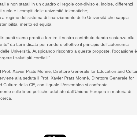
tali e non statali in un quadro di regole con-diviso e, inoltre, differenzi
l ruolo e i compiti delle università telematiche;
 a regime del sistema di finanziamento delle Università che sappia
tenibilità, merito ed equità.
ltri punti siamo pronti a fornire il nostro contributo dando sostanza alla
ente” da Lei indicata per rendere effettivo il principio dell’autonomia
delle Università. Auspicando riscontro a queste proposte, l’occasione 
rgere i saluti più cordiali.”
l Prof. Xavier Prats Monnè, Direttore Generale for Education and Cultu
terviene alla seduta il Prof. Xavier Prats Monnè, Direttore Generale for
 Culture della CE, con il quale l’Assemblea si confronta
ente sulle linee politiche adottate dall’Unione Europea in materia di
icerca.