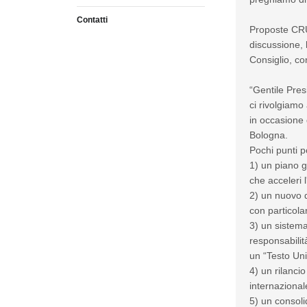
Contatti
Proposte CRUI
discussione, 
Consiglio, co
“Gentile Pres
ci rivolgiamo 
in occasione 
Bologna.
Pochi punti 
1) un piano g
che acceleri l
2) un nuovo d
con particola
3) un sistema
responsabilità
un “Testo Uni
4) un rilanci
internazionale
5) un consoli