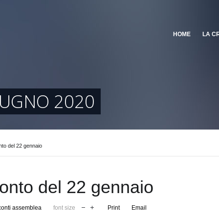
HOME
LA C
IUGNO 2020
to del 22 gennaio
onto del 22 gennaio
onti assemblea
font size
Print
Email