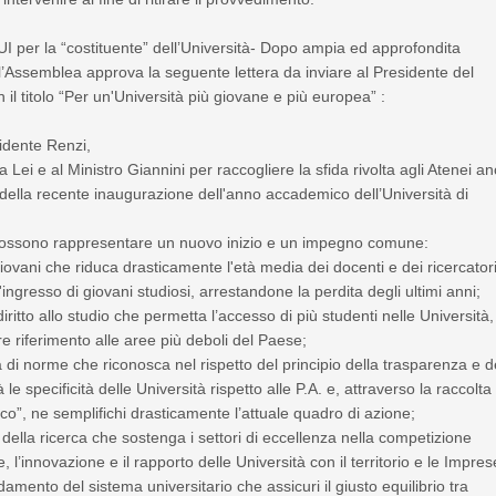
 per la “costituente” dell’Università- Dopo ampia ed approfondita
l’Assemblea approva la seguente lettera da inviare al Presidente del
n il titolo “Per un'Università più giovane e più europea” :
idente Renzi,
a Lei e al Ministro Giannini per raccogliere la sfida rivolta agli Atenei a
della recente inaugurazione dell'anno accademico dell’Università di
possono rappresentare un nuovo inizio e un impegno comune:
iovani che riduca drasticamente l'età media dei docenti e dei ricercator
'ingresso di giovani studiosi, arrestandone la perdita degli ultimi anni;
iritto allo studio che permetta l’accesso di più studenti nelle Università,
re riferimento alle aree più deboli del Paese;
 di norme che riconosca nel rispetto del principio della trasparenza e d
 le specificità delle Università rispetto alle P.A. e, attraverso la raccolta 
co”, ne semplifichi drasticamente l’attuale quadro di azione;
o della ricerca che sostenga i settori di eccellenza nella competizione
, l’innovazione e il rapporto delle Università con il territorio e le Impres
damento del sistema universitario che assicuri il giusto equilibrio tra