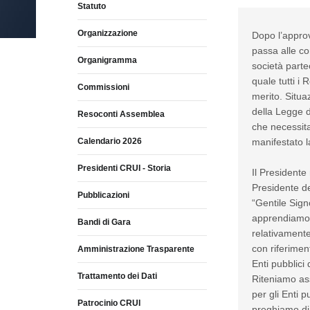
Statuto
Organizzazione
Dopo l’approv
passa alle c
Organigramma
società partec
quale tutti i 
Commissioni
merito. Situa
della Legge d
Resoconti Assemblea
che necessita
Calendario 2026
manifestato la
Presidenti CRUI - Storia
Il Presidente 
Presidente de
Pubblicazioni
“Gentile Sign
apprendiamo c
Bandi di Gara
relativamente
con riferimen
Amministrazione Trasparente
Enti pubblici 
Trattamento dei Dati
Riteniamo as
per gli Enti 
Patrocinio CRUI
preghiamo di i