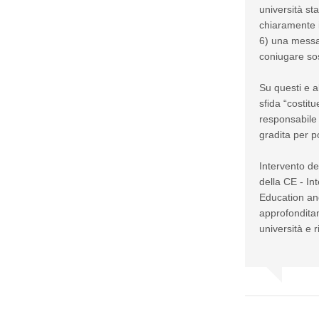
università sta
chiaramente i
6) una messa
coniugare sos
Su questi e a
sfida “costitu
responsabile 
gradita per po
Intervento de
della CE - In
Education and
approfonditam
università e r