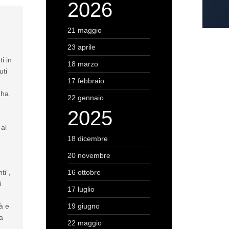
2026
21 maggio
23 aprile
i in
18 marzo
uti
17 febbraio
 ha
22 gennaio
2025
 al
18 dicembre
20 novembre
ti”,
16 ottobre
i
17 luglio
à e
19 giugno
a
22 maggio