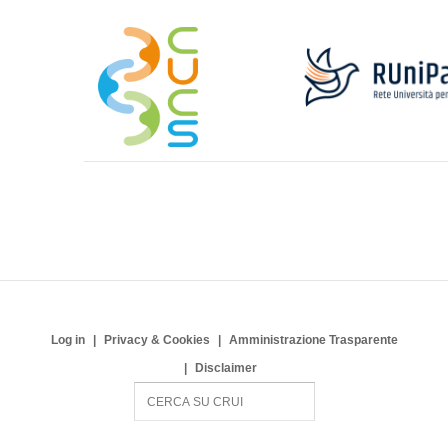
Log in
Privacy & Cookies
Amministrazione Trasparente
Disclaimer
S
e
a