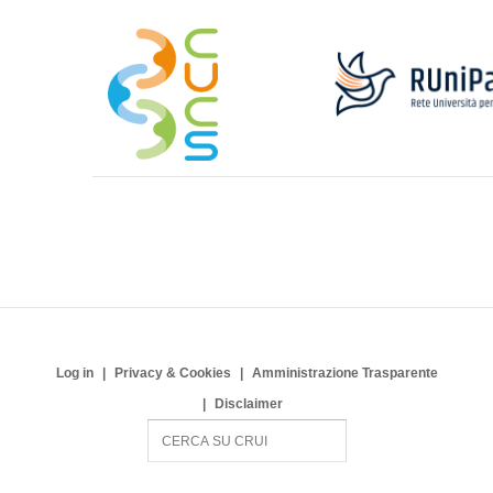
Log in
Privacy & Cookies
Amministrazione Trasparente
Disclaimer
S
e
a