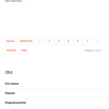
dell’Ateneo.…
INIZIO
INDIETRO
…
3
4
5
6
7
…
AVANTI
FINE
Pagina 5 di 14
CRUI
Chi siamo
Statuto
Organizzazione