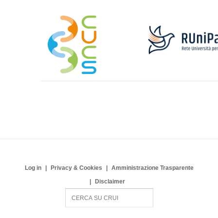
Log in
Privacy & Cookies
Amministrazione Trasparente
Disclaimer
S
e
a