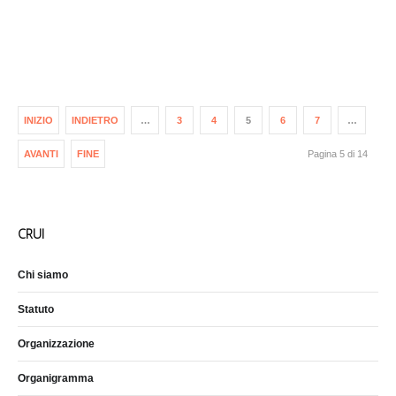
INIZIO
INDIETRO
…
3
4
5
6
7
…
AVANTI
FINE
Pagina 5 di 14
CRUI
Chi siamo
Statuto
Organizzazione
Organigramma