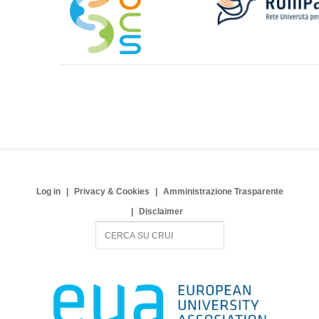
Log in
Privacy & Cookies
Amministrazione Trasparente
Disclaimer
S
e
a
r
c
h