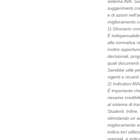
sistema AVA. Sul
suggerimenti con
e di azioni nell’
miglioramento con
1) Glossario cond
È indispensabile 
alla normativa vi
inoltre opportuno
decisionali, prog
quali documenti 
Sarebbe utile per
vigenti e recanti
2) Indicatori AN
È importante che 
riesame credibile
al sistema di tra
Studenti. Infine,
stimolando un ad
miglioramento ef
indica-tori utiliz
premiali, e indic