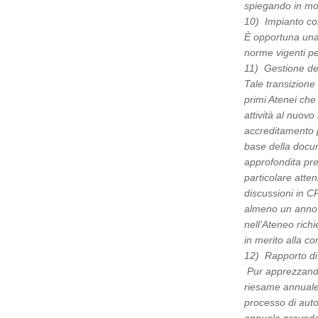
spiegando in mod
10) Impianto co
È opportuna una
norme vigenti pe
11) Gestione del
Tale transizione
primi Atenei che
attività al nuov
accreditamento p
base della docum
approfondita pre
particolare atte
discussioni in C
almeno un anno ne
nell’Ateneo richi
in merito alla co
12) Rapporto di 
Pur apprezzando l
riesame annuale 
processo di auto