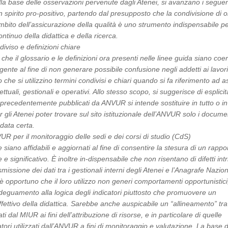
la base delle osservazioni pervenute dagli Atenei, si avanzano i seguen
 spirito pro-positivo, partendo dal presupposto che la condivisione di ob
ambito dell’assicurazione della qualità è uno strumento indispensabile per
tinuo della didattica e della ricerca.
iviso e definizioni chiare
che il glossario e le definizioni ora presenti nelle linee guida siano coer
gente al fine di non generare possibile confusione negli addetti ai lavori
 che si utilizzino termini condivisi e chiari quando si fa riferimento ad a
ettuali, gestionali e operativi. Allo stesso scopo, si suggerisce di esplici
precedentemente pubblicati da ANVUR si intende sostituire in tutto o in
 gli Atenei poter trovare sul sito istituzionale dell’ANVUR solo i docume
 data certa.
VUR per il monitoraggio delle sedi e dei corsi di studio (CdS)
siano affidabili e aggiornati al fine di consentire la stesura di un rappo
 e significativo. È inoltre in-dispensabile che non risentano di difetti intr
smissione dei dati tra i gestionali interni degli Atenei e l’Anagrafe Nazio
 è opportuno che il loro utilizzo non generi comportamenti opportunistici
eguamento alla logica degli indicatori piuttosto che promuovere un
fettivo della didattica. Sarebbe anche auspicabile un “allineamento” tra
zati dal MIUR ai fini dell’attribuzione di risorse, e in particolare di quelle
atori utilizzati dall’ANVUR a fini di monitoraggio e valutazione. La base d