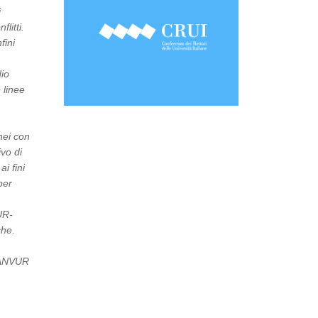
i
litti.
fini
dio
 linee
nei con
ivo di
i fini
per
UR-
che.
l’ANVUR