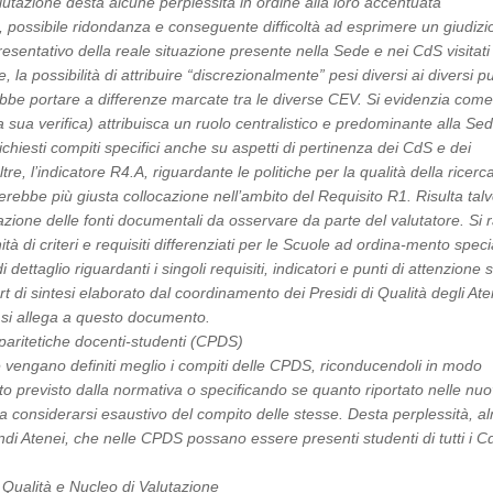
alutazione desta alcune perplessità in ordine alla loro accentuata
possibile ridondanza e conseguente difficoltà ad esprimere un giudizi
esentativo della reale situazione presente nella Sede e nei CdS visitati
, la possibilità di attribuire “discrezionalmente” pesi diversi ai diversi pu
bbe portare a differenze marcate tra le diverse CEV. Si evidenzia come 
a sua verifica) attribuisca un ruolo centralistico e predominante alla Sed
chiesti compiti specifici anche su aspetti di pertinenza dei CdS e dei
ltre, l’indicatore R4.A, riguardante le politiche per la qualità della ricerc
erebbe più giusta collocazione nell’ambito del Requisito R1. Risulta talv
cazione delle fonti documentali da osservare da parte del valutatore. Si 
tà di criteri e requisiti differenziati per le Scuole ad ordina-mento speci
di dettaglio riguardanti i singoli requisiti, indicatori e punti di attenzione
ort di sintesi elaborato dal coordinamento dei Presidi di Qualità degli Ate
i allega a questo documento.
paritetiche docenti-studenti (CPDS)
vengano definiti meglio i compiti delle CPDS, riconducendoli in modo
o previsto dalla normativa o specificando se quanto riportato nelle nu
a considerarsi esaustivo del compito delle stesse. Desta perplessità, 
ndi Atenei, che nelle CPDS possano essere presenti studenti di tutti i C
a Qualità e Nucleo di Valutazione