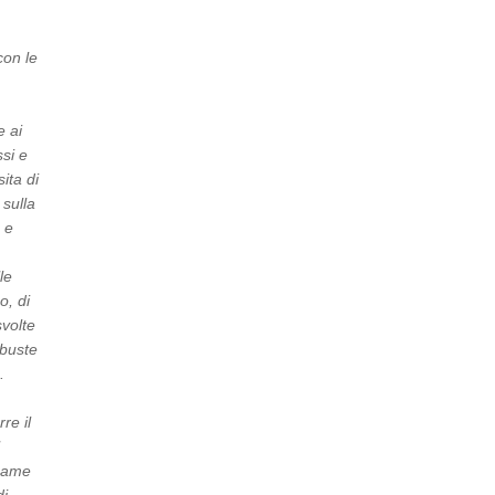
con le
e ai
si e
ita di
sulla
 e
le
o, di
svolte
obuste
.
re il
l
esame