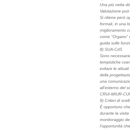
Una più netta dis
Valutazione può a
Si ritiene però o
formali, in una l
miglioramento con
come “Organo” di
guida sulle funzi
8) SUA-CdS
Sono necessarie
tempistiche coere
evitare le attua
della progettazi
una comunicazion
all’esterno del 
CRUI-MIUR-CUN-C
9) Criteri di sce
È opportuno che 
durante la visit
monitoraggio degl
l’opportunità c