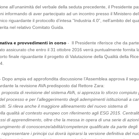
one all’unanimità del verbale della seduta precedente, il Presidente p
ni informando di aver partecipato ad un incontro presso il Ministero del
o riguardante il protocollo d’intesa “Industria 4.0”, nell’ambito del qua
erita nel relativo Comitato Guida.
mativa e provvedimenti in corso
- Il Presidente riferisce che da part
to assicurato che entro il 31 ottobre 2016 verrà puntualmente fornita l
rto finale riguardante il progetto di Valutazione della Qualità della Ric
4.
- Dopo ampia ed approfondita discussione l’Assemblea approva il seg
dante la revisione AVA predisposto dal Rettore Zara:
a proposta di revisione del sistema AVA, si apprezza lo sforzo compiuto 
del processo e per l’alleggerimento degli adempimenti istituzionali a car
volti. Si rileva anche il maggiore allineamento del nuovo sistema di
lla qualità al contesto europeo con riferimento agli ESG 2015. Centrali
essi di apprendimento, oltre che la messa in opera di una serie di azioni
giungimento di conoscenze/abilità/competenze qualificate da parte degli
rappresentare i principi cui dovrà ispirarsi la versione definitiva del nu