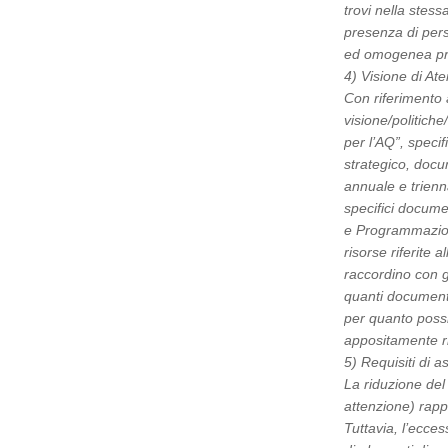
trovi nella stes
presenza di pers
ed omogenea pra
4) Visione di At
Con riferimento 
visione/politich
per l’AQ”, specif
strategico, doc
annuale e trienn
specifici documen
e Programmazione
risorse riferite 
raccordino con gl
quanti documenti
per quanto possib
appositamente rif
5) Requisiti di a
La riduzione del 
attenzione) rap
Tuttavia, l’ecce