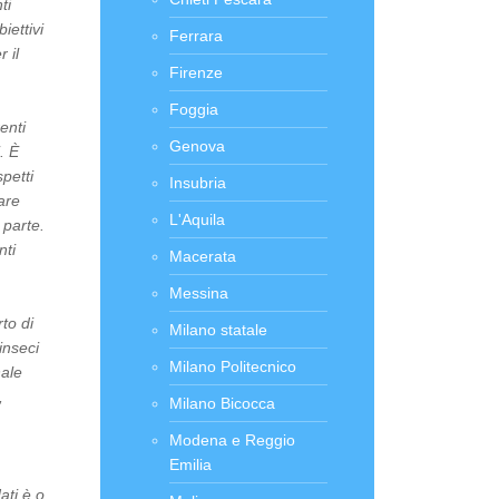
ti
iettivi
Ferrara
 il
Firenze
Foggia
enti
Genova
. È
spetti
Insubria
tare
L'Aquila
 parte.
nti
Macerata
Messina
rto di
Milano statale
inseci
Milano Politecnico
nale
,
Milano Bicocca
Modena e Reggio
Emilia
ati è o