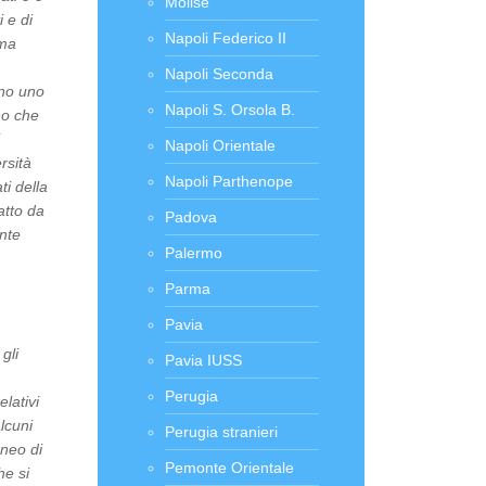
Molise
 e di
Napoli Federico II
ema
è
Napoli Seconda
ano uno
Napoli S. Orsola B.
no che
i
Napoli Orientale
rsità
Napoli Parthenope
ti della
atto da
Padova
ente
Palermo
Parma
Pavia
gli
Pavia IUSS
Perugia
elativi
lcuni
Perugia stranieri
eneo di
Pemonte Orientale
he si