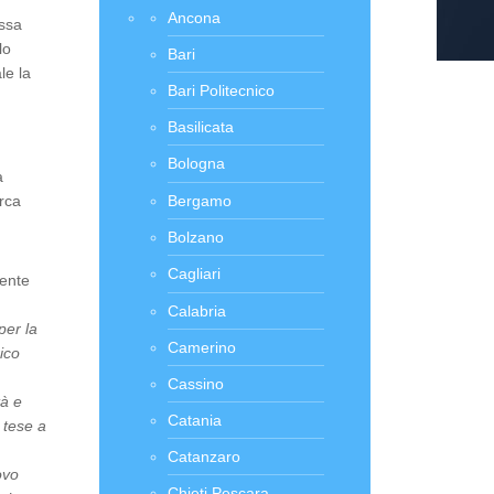
Ancona
assa
lo
Bari
le la
Bari Politecnico
Basilicata
e
Bologna
a
erca
Bergamo
Bolzano
Cagliari
uente
Calabria
per la
Camerino
ico
Cassino
tà e
Catania
 tese a
Catanzaro
ovo
Chieti Pescara