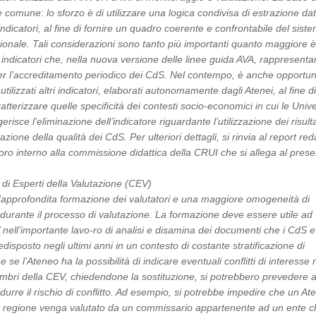
comune: lo sforzo è di utilizzare una logica condivisa di estrazione dati
ndicatori, al fine di fornire un quadro coerente e confrontabile del sist
zionale. Tali considerazioni sono tanto più importanti quanto maggiore 
li indicatori che, nella nuova versione delle linee guida AVA, rappresent
per l’accreditamento periodico dei CdS. Nel contempo, è anche opportu
ilizzati altri indicatori, elaborati autonomamente dagli Atenei, al fine d
tterizzare quelle specificità dei contesti socio-economici in cui le Unive
risce l’eliminazione dell’indicatore riguardante l’utilizzazione dei risulta
zione della qualità dei CdS. Per ulteriori dettagli, si rinvia al report red
oro interno alla commissione didattica della CRUI che si allega al pres
di Esperti della Valutazione (CEV)
’approfondita formazione dei valutatori e una maggiore omogeneità di
urante il processo di valutazione. La formazione deve essere utile ad
 nell’importante lavo-ro di analisi e disamina dei documenti che i CdS e 
isposto negli ultimi anni in un contesto di costante stratificazione di
 se l’Ateneo ha la possibilità di indicare eventuali conflitti di interesse r
bri della CEV, chiedendone la sostituzione, si potrebbero prevedere a
i ridurre il rischio di conflitto. Ad esempio, si potrebbe impedire che un At
 regione venga valutato da un commissario appartenente ad un ente c