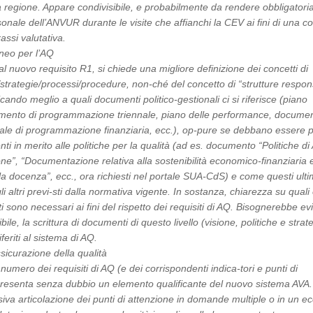
sa regione. Appare condivisibile, e probabilmente da rendere obbligatoria
onale dell’ANVUR durante le visite che affianchi la CEV ai fini di una co
ssi valutativa.
eneo per l’AQ
al nuovo requisito R1, si chiede una migliore definizione dei concetti di
e/strategie/processi/procedure, non-ché del concetto di “strutture respon
icando meglio a quali documenti politico-gestionali ci si riferisce (piano
umento di programmazione triennale, piano delle performance, docume
ale di programmazione finanziaria, ecc.), op-pure se debbano essere pr
ti in merito alle politiche per la qualità (ad es. documento “Politiche d
”, “Documentazione relativa alla sostenibilità economico-finanziaria e
alla docenza”, ecc., ora richiesti nel portale SUA-CdS) e come questi ultim
i altri previ-sti dalla normativa vigente. In sostanza, chiarezza su quali
 sono necessari ai fini del rispetto dei requisiti di AQ. Bisognerebbe evi
ile, la scrittura di documenti di questo livello (visione, politiche e strat
eriti al sistema di AQ.
ssicurazione della qualità
numero dei requisiti di AQ (e dei corrispondenti indica-tori e punti di
presenta senza dubbio un elemento qualificante del nuovo sistema AVA.
ssiva articolazione dei punti di attenzione in domande multiple o in un e