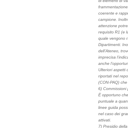
di elementi di v
frammentazione, 
coerente e rappr
campione. Inoltre
attenzione potre
requisito R1 (e l
quale vengono ri
Dipartimenti. Ino
dell’Ateneo, trov
imprecisa l’indi
anche l’opportuni
Ulteriori aspetti 
riportati nel rep
(CON-PAQ) che s
6) Commissioni 
È opportuno che 
puntuale a quant
linee guida poss
nel caso dei gra
attivati.
7) Presidio dell