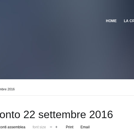
HOME
LA C
mbre 2016
onto 22 settembre 2016
onti assemblea
font size
Print
Email