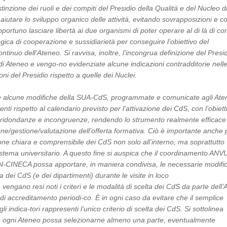
tinzione dei ruoli e dei compiti del Presidio della Qualità e del Nucleo d
iutare lo sviluppo organico delle attività, evitando sovrapposizioni e conf
pportuno lasciare libertà ai due organismi di poter operare al di là di con
ogica di cooperazione e sussidiarietà per conseguire l’obiettivo del
tinuo dell’Ateneo. Si ravvisa, inoltre, l’incongrua definizione del Presi
 Ateneo e vengo-no evidenziate alcune indicazioni contradditorie nelle
oni del Presidio rispetto a quelle dei Nuclei.
 alcune modifiche della SUA-CdS, programmate e comunicate agli Ate
nti rispetto al calendario previsto per l’attivazione dei CdS, con l’obiett
li ridondanze e incongruenze, rendendo lo strumento realmente efficace a
one/gestione/valutazione dell’offerta formativa. Ciò è importante anche 
e chiara e comprensibile dei CdS non solo all’interno, ma soprattutto
sistema universitario. A questo fine si auspica che il coordinamento ANV
INECA possa apportare, in maniera condivisa, le necessarie modifi
lta dei CdS (e dei dipartimenti) durante le visite in loco
vengano resi noti i criteri e le modalità di scelta dei CdS da parte del
a di accreditamento periodi-co. È in ogni caso da evitare che il semplice
i indica-tori rappresenti l’unico criterio di scelta dei CdS. Si sottolinea
he ogni Ateneo possa selezionarne almeno una parte, eventualmente