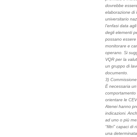
dovrebbe essere 
elaborazione di i
universitario na
l’enfasi data ag
degli elementi 
possano essere ut
monitorare e cara
operano. Si sugge
VQR per la valuta
un gruppo di lav
documento.
3) Commissione 
È necessaria un
comportamento d
orientare le CEV
Atenei hanno pred
indicazioni. Anche
ad uno o più mem
“filtri” capaci d
una determinata