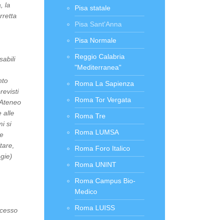
, la
Pisa statale
rretta
Pisa Sant'Anna
Pisa Normale
Reggio Calabria
sabili
"Mediterranea"
nto
Roma La Sapienza
evisti
Roma Tor Vergata
i Ateneo
 alle
Roma Tre
i si
Roma LUMSA
 e
tare,
Roma Foro Italico
egie)
Roma UNINT
Roma Campus Bio-
Medico
Roma LUISS
ccesso