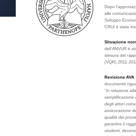
Dopo l’approvazi
alle comunicazio
Sviluppo Economic
CRUI è stata ins
Situazione nor
dell’ANVUR è sta
stesura del rappo
(VQR) 2011-201
Revisione AVA
documento riguar
“
In relazione all
semplificazione 
degli attori coin
assicurazione de
qualità dei proc
garantire il rag
studenti, devono 