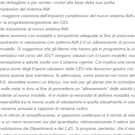
o dettagliato e per iscritto i motivi alla base della sua scelta.
mplessivo del sistema AVA
 maggiore coerenza dell’impianto complessivo del nuovo sistema AVA 
r la progettazione/gestione dei CdS.
la transizione al nuovo sistema AVA
 deve avvenire con modalità e tempistiche adeguate al fine di assicurar
 andranno in valutazione con sistema AVA 2.0 un allineamento di proces
o modello. Si suggerisce che gli Atenei che hanno già in programma la vis
eriodico nel corso del 2017 vengano valutati con il nuovo modello, ma 
entazione e attività svolte con il sistema vigente. Ciò implica una seria
para-zione degli Esperti valutatori delle CEV che dovranno gestire con
nzione questa fase transitoria. In alternativa, come emerso nel corso del
RUI, dovrebbe esserci un blocco, ma solo per gli atenei che lo richiedan
lle visite in loco al fine di permettere un “allineamento” delle attività 
edente al nuovo modello. Vi è inoltre la necessità di definire modalità r
mparabilità tra la nuova scala di valutazione e quella attualmente in uso
riesame annuale e rapporto di riesame ciclico
o sforzo di semplificazione, è opportuno evidenzia-re il rischio di ridur
a un mero resoconto sui dati quantitativi, ridimensionando il valore de
valutazione dei Dipartimenti e dei CdS. Si propone, pertanto, che il ri