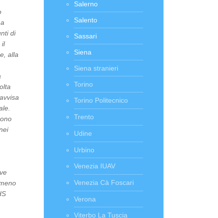
Salerno
o
Salento
 a
nti di
Sassari
il
Siena
e, alla
Siena stranieri
a
Torino
olta
ravvisa
Torino Politecnico
ale.
Trento
 sono
nei
Udine
Urbino
Venezia IUAV
ove
Venezia Cà Foscari
almeno
dS
Verona
Viterbo La Tuscia