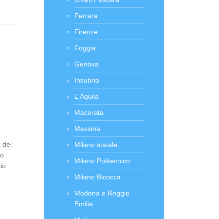
Ferrara
Firenze
Foggia
Genova
Insubria
L'Aquila
Macerata
Messina
 del
Milano statale
io
Milano Politecnico
io
Milano Bicocca
Modena e Reggio
Emilia