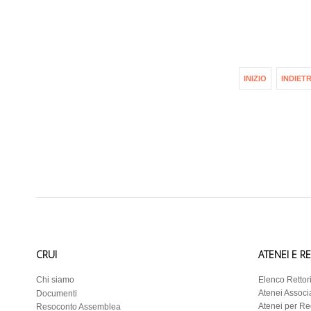
INIZIO
INDIET
CRUI
ATENEI E R
Chi siamo
Elenco Rettor
Atenei Associa
Documenti
Atenei per R
Resoconto Assemblea