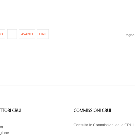
RO
…
AVANTI
FINE
Pagina 
ETTORI CRUI
COMMISSIONI CRUI
i
Consulta le Commissioni della CRUI
ti
egione