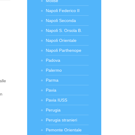
Molise
Napoli Federico II
Napoli Seconda
Napoli S. Orsola B.
Napoli Orientale
Napoli Parthenope
Padova
Palermo
Parma
alle
Pavia
in
Pavia IUSS
Perugia
Perugia stranieri
Pemonte Orientale