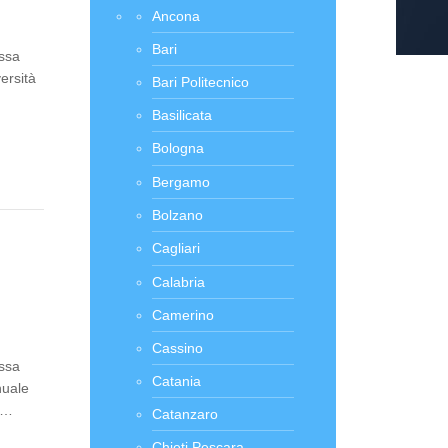
Ancona
Bari
assa
ersità
Bari Politecnico
Basilicata
Bologna
Bergamo
Bolzano
Cagliari
Calabria
Camerino
Cassino
assa
Catania
nuale
 è…
Catanzaro
Chieti Pescara