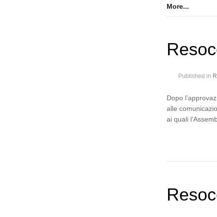
More...
Resoc
Published in
R
Dopo l’approvazi
alle comunicazio
ai quali l’Assemb
Resoco