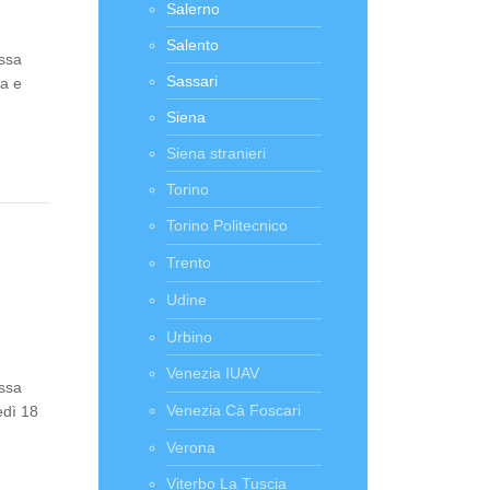
Salerno
Salento
assa
Sassari
ta e
Siena
Siena stranieri
Torino
Torino Politecnico
Trento
Udine
Urbino
Venezia IUAV
assa
Venezia Cà Foscari
edì 18
Verona
Viterbo La Tuscia