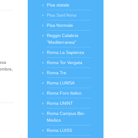
Pisa statale
Pisa Sant'Anna
Pisa Normale
Reggio Calabria
"Mediterranea"
Roma La Sapienza
assa
Roma Tor Vergata
vembre,
Roma Tre
Roma LUMSA
Roma Foro Italico
Roma UNINT
Roma Campus Bio-
Medico
Roma LUISS