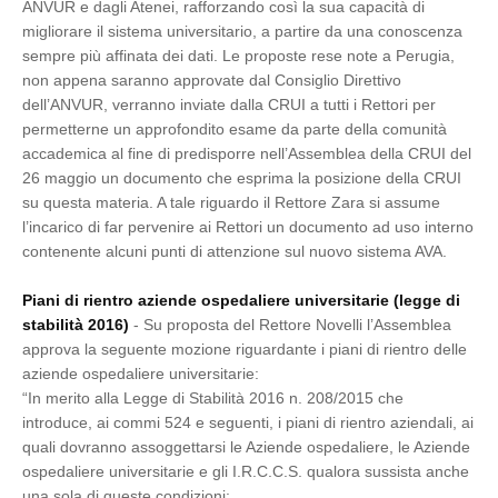
ANVUR e dagli Atenei, rafforzando così la sua capacità di
migliorare il sistema universitario, a partire da una conoscenza
sempre più affinata dei dati. Le proposte rese note a Perugia,
non appena saranno approvate dal Consiglio Direttivo
dell’ANVUR, verranno inviate dalla CRUI a tutti i Rettori per
permetterne un approfondito esame da parte della comunità
accademica al fine di predisporre nell’Assemblea della CRUI del
26 maggio un documento che esprima la posizione della CRUI
su questa materia. A tale riguardo il Rettore Zara si assume
l’incarico di far pervenire ai Rettori un documento ad uso interno
contenente alcuni punti di attenzione sul nuovo sistema AVA.
Piani di rientro aziende ospedaliere universitarie (legge di
stabilità 2016)
- Su proposta del Rettore Novelli l’Assemblea
approva la seguente mozione riguardante i piani di rientro delle
aziende ospedaliere universitarie:
“In merito alla Legge di Stabilità 2016 n. 208/2015 che
introduce, ai commi 524 e seguenti, i piani di rientro aziendali, ai
quali dovranno assoggettarsi le Aziende ospedaliere, le Aziende
ospedaliere universitarie e gli I.R.C.C.S. qualora sussista anche
una sola di queste condizioni: