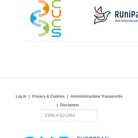
Log in
Privacy & Cookies
Amministrazione Trasparente
Disclaimer
S
e
a
r
c