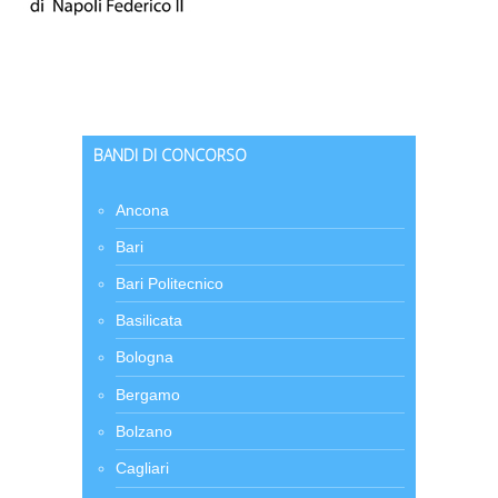
BANDI DI CONCORSO
Ancona
Bari
Bari Politecnico
Basilicata
Bologna
Bergamo
Bolzano
Cagliari