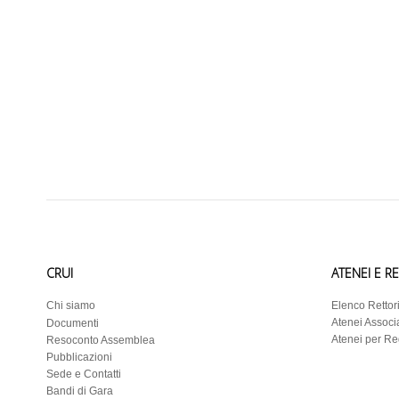
CRUI
ATENEI E R
Chi siamo
Elenco Rettor
Atenei Associa
Documenti
Atenei per R
Resoconto Assemblea
Pubblicazioni
Sede e Contatti
Bandi di Gara