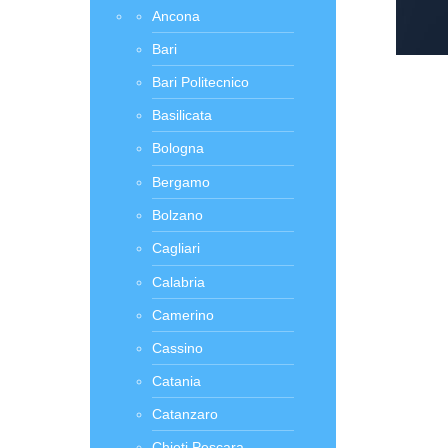
Ancona
Bari
Bari Politecnico
Basilicata
Bologna
Bergamo
Bolzano
Cagliari
Calabria
Camerino
Cassino
Catania
Catanzaro
Chieti Pescara