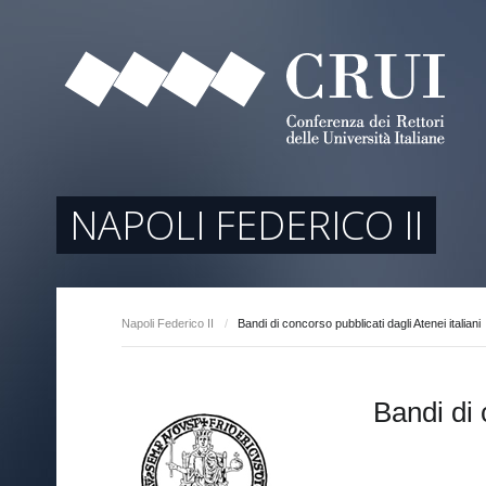
tori
ociati
r Regione
NAPOLI FEDERICO II
Napoli Federico II
/
Bandi di concorso pubblicati dagli Atenei italiani
arente
Bandi di 