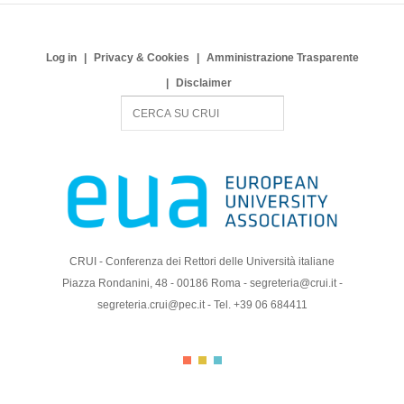
Log in
Privacy & Cookies
Amministrazione Trasparente
Disclaimer
S
e
a
r
c
h
CRUI - Conferenza dei Rettori delle Università italiane
Piazza Rondanini, 48 - 00186 Roma - segreteria@crui.it -
segreteria.crui@pec.it - Tel. +39 06 684411