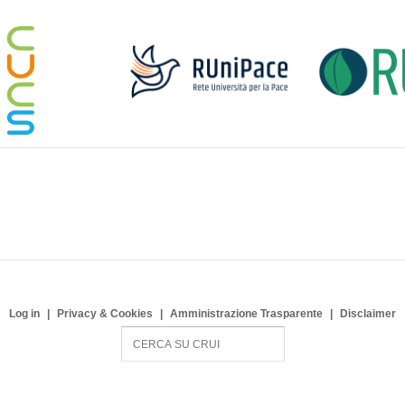
Log in
Privacy & Cookies
Amministrazione Trasparente
Disclaimer
S
e
a
r