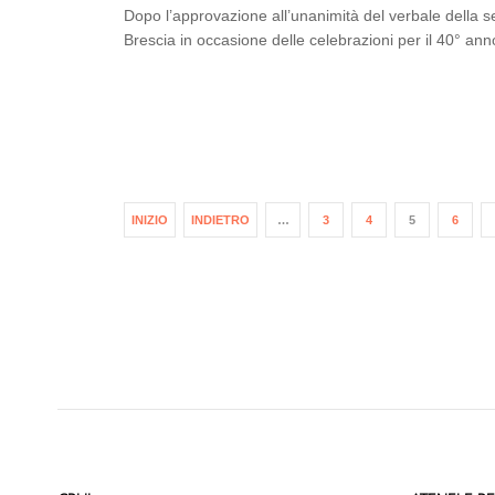
Dopo l’approvazione all’unanimità del verbale della s
Brescia in occasione delle celebrazioni per il 40° an
INIZIO
INDIETRO
…
3
4
5
6