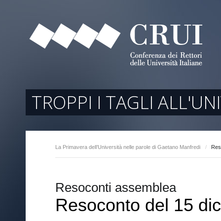
tori
ociati
r Regione
TROPPI I TAGLI ALL'UN
La Primavera dell’Università nelle parole di Gaetano Manfredi
/
Res
arente
Resoconti assemblea
Resoconto del 15 di