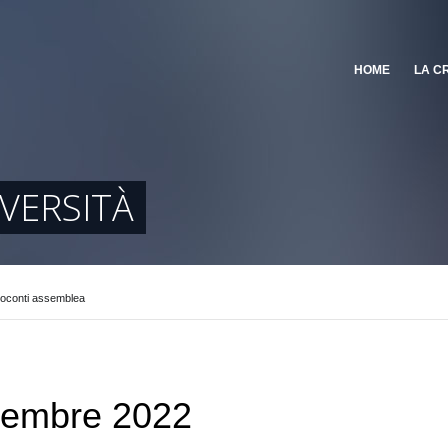
HOME
LA C
IVERSITÀ
oconti assemblea
cembre 2022