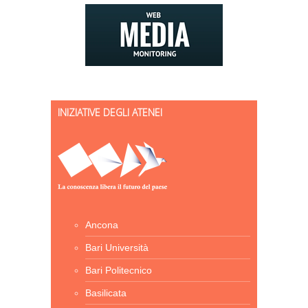
INIZIATIVE DEGLI ATENEI
Ancona
Bari Università
Bari Politecnico
Basilicata