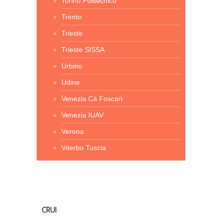
Torino Politecnico
Trento
Trieste
Trieste SISSA
Urbino
Udine
Venezia Cà Foscari
Venezia IUAV
Verona
Viterbo Tuscia
CRUI