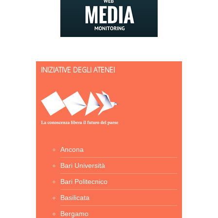
INIZIATIVE DEGLI ATENEI
Ancona
Bari Università
Bari Politecnico
Basilicata
Bergamo