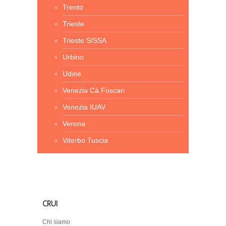
Trento
Trieste
Trieste SISSA
Urbino
Udine
Venezia Cà Foscari
Venezia IUAV
Verona
Viterbo Tuscia
CRUI
Chi siamo