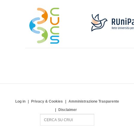
Log in
Privacy & Cookies
Amministrazione Trasparente
Disclaimer
S
e
a