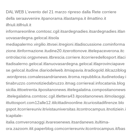
DAL WEB L'evento del 21 marzo ripreso dalla Rete corriere
della seraavvenire.itpanorama.itlastampa.it ilmattino.it
ilfriuli.itilfriuli.it
informareonline.comtosc.cgil.itsardegnadies.itsardegnadies.itlan
uovasardegna.gelocal.itisola
mediapalermo.virgilio.ittvsei.itregioni.itladiscussione.cominforma
zione.itinformazione.itudine20.itzerottonove.ittelepaceverona.itc
ontrolacrisi.orgpvnews.itbrescia.corriere.itcorrieredellosport.itlaci
ttadisalerno.gelocal.itlanuovasardegna.gelocal.itlaprovinciapave
se.gelocal.itudine.diariodelweb.itmiapavia.itradiogold.itilcazziblog
.wordpress.comalessandrianews.itroma.repubblica.itudinetoday.i
tinabruzzo.comnotiziedabruzzo.itmag.corriereal.infocatania.blog
sicilia.itttoetrenta.itpositanonews.ittelegalatina.compositanonews
.ittelegalatina.comtosc.cgil.itlettera43.itpositanonews.itimolaoggi.
ittuttosport.com12alle12.itilcittadinoonline.itcuriositadifirenze.blo
gspot.itcorriereuniv.itrivistauniversitas.itcontrocampus.itnotiziein.i
tcapitale-
italia.comveronaoggi.itvaresenews.itsardanews.itultima-
ora.zazoom.itit.paperblog.comcorriereuniv.itcontrocampus.it/bas