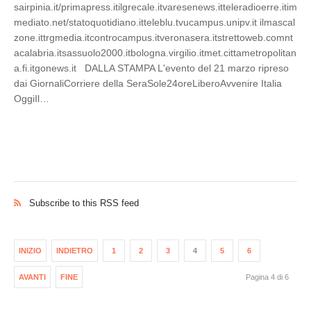
sairpinia.it/primapress.itilgrecale.itvaresenews.itteleradioerre.itim
mediato.net/statoquotidiano.itteleblu.tvucampus.unipv.it ilmascal
zone.ittrgmedia.itcontrocampus.itveronasera.itstrettoweb.comnt
acalabria.itsassuolo2000.itbologna.virgilio.itmet.cittametropolitan
a.fi.itgonews.it DALLA STAMPA L'evento del 21 marzo ripreso
dai GiornaliCorriere della SeraSole24oreLiberoAvvenire Italia
OggiIl…
Subscribe to this RSS feed
INIZIO
INDIETRO
1
2
3
4
5
6
AVANTI
FINE
Pagina 4 di 6