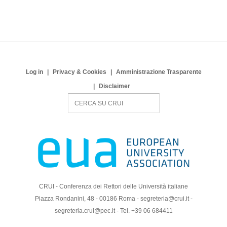
Log in
Privacy & Cookies
Amministrazione Trasparente
Disclaimer
S
e
a
r
c
h
CRUI - Conferenza dei Rettori delle Università italiane
Piazza Rondanini, 48 - 00186 Roma - segreteria@crui.it -
segreteria.crui@pec.it - Tel. +39 06 684411