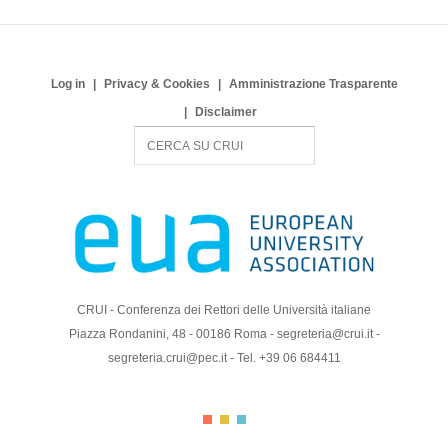
Log in
Privacy & Cookies
Amministrazione Trasparente
Disclaimer
S
e
a
r
c
h
CRUI - Conferenza dei Rettori delle Università italiane
Piazza Rondanini, 48 - 00186 Roma - segreteria@crui.it -
segreteria.crui@pec.it - Tel. +39 06 684411