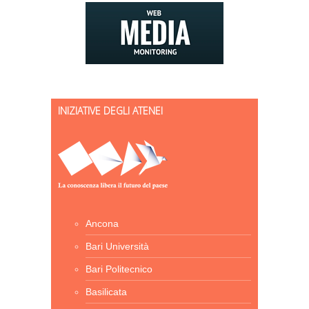
INIZIATIVE DEGLI ATENEI
Ancona
Bari Università
Bari Politecnico
Basilicata