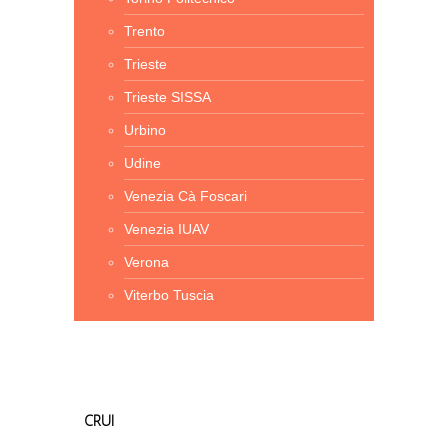
Trento
Trieste
Trieste SISSA
Urbino
Udine
Venezia Cà Foscari
Venezia IUAV
Verona
Viterbo Tuscia
CRUI