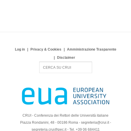
Log in
Privacy & Cookies
Amministrazione Trasparente
Disclaimer
S
e
a
r
c
h
CRUI - Conferenza dei Rettori delle Università italiane
Piazza Rondanini, 48 - 00186 Roma - segreteria@crui.it -
segreteria.crui@pec.it - Tel. +39 06 684411