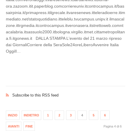
ora.zazoom.itit.paperblog.comcorriereuniv.itcontrocampus.it/bas
sairpinia.it/primapress.itilgrecale.itvaresenews.itteleradioerre.itim
mediato.net/statoquotidiano.itteleblu.tvucampus.unipv.it ilmascal
zone.ittrgmedia.itcontrocampus.itveronasera.itstrettoweb.comnt
acalabria.itsassuolo2000.itbologna.virgilio.itmet.cittametropolitan
a.fi.itgonews.it DALLA STAMPA L'evento del 21 marzo ripreso
dai GiornaliCorriere della SeraSole24oreLiberoAvvenire Italia
OggiIl…
Subscribe to this RSS feed
INIZIO
INDIETRO
1
2
3
4
5
6
AVANTI
FINE
Pagina 4 di 6