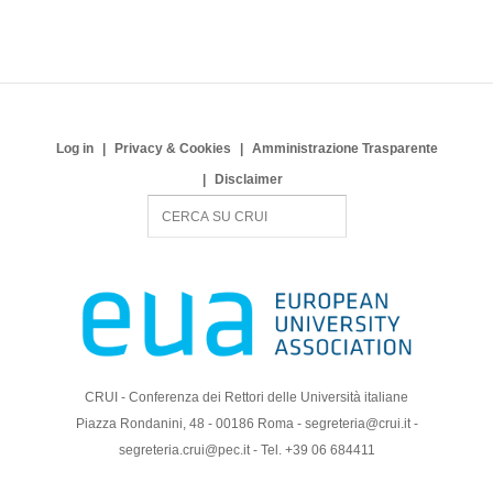
Log in
Privacy & Cookies
Amministrazione Trasparente
Disclaimer
S
e
a
r
c
h
CRUI - Conferenza dei Rettori delle Università italiane
Piazza Rondanini, 48 - 00186 Roma - segreteria@crui.it -
segreteria.crui@pec.it - Tel. +39 06 684411