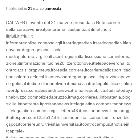
Published in
21 marzo università
DAL WEB L'evento del 21 marzo ripreso dalla Rete corriere
della seraavvenire.itpanorama.itlastampa.it ilmattino.it
ilfriuli.itilfriuli.it
informareonline.comtosc.cgil.itsardegnadies.itsardegnadies.itlan
uovasardegna.gelocal.itisola
mediapalermo.virgilio.ittvsei.itregioni.itladiscussione.cominforma
zione.itinformazione.itudine20.itzerottonove.ittelepaceverona.itc
ontrolacrisi.orgpvnews.itbrescia.corriere.itcorrieredellosport.itlaci
ttadisalerno.gelocal.itlanuovasardegna.gelocal.itlaprovinciapave
se.gelocal.itudine.diariodelweb.itmiapavia.itradiogold.itilcazziblog
.wordpress.comalessandrianews.itroma.repubblica.itudinetoday.i
tinabruzzo.comnotiziedabruzzo.itmag.corriereal.infocatania.blog
sicilia.itttoetrenta.itpositanonews.ittelegalatina.compositanonews
.ittelegalatina.comtosc.cgil.itlettera43.itpositanonews.itimolaoggi.
ittuttosport.com12alle12.itilcittadinoonline.itcuriositadifirenze.blo
gspot.itcorriereuniv.itrivistauniversitas.itcontrocampus.itnotiziein.i
tcapitale-
italia.comveronaoggi.itvaresenews.itsardanews.itultima-