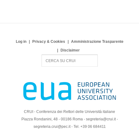
Log in
Privacy & Cookies
Amministrazione Trasparente
Disclaimer
S
e
a
r
c
h
CRUI - Conferenza dei Rettori delle Università italiane
Piazza Rondanini, 48 - 00186 Roma - segreteria@crui.it -
segreteria.crui@pec.it - Tel. +39 06 684411