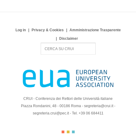
Log in
Privacy & Cookies
Amministrazione Trasparente
Disclaimer
S
e
a
r
c
h
CRUI - Conferenza dei Rettori delle Università italiane
Piazza Rondanini, 48 - 00186 Roma - segreteria@crui.it -
segreteria.crui@pec.it - Tel. +39 06 684411