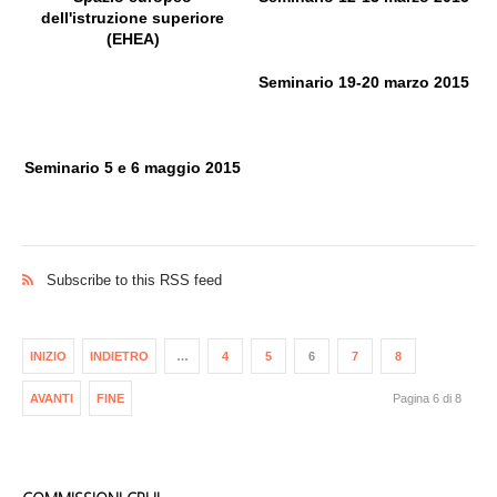
dell'istruzione superiore
(EHEA)
Seminario 19-20 marzo 2015
Seminario 5 e 6 maggio 2015
Subscribe to this RSS feed
INIZIO
INDIETRO
…
4
5
6
7
8
AVANTI
FINE
Pagina 6 di 8