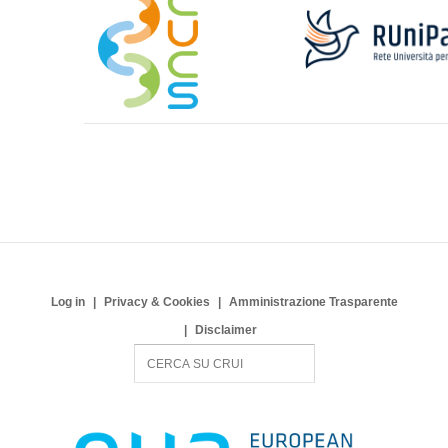
Log in
Privacy & Cookies
Amministrazione Trasparente
Disclaimer
S
e
a
r
c