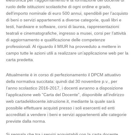
elettronica per l’aggiornamento e la formazione del docente di
ruolo delle istituzioni scolastiche di ogni ordine e grado,
dell’importo nominale di euro 500 annui, spendibili per l’acquisto
di beni o servizi appartenenti a diverse categorie, quali libri e
testi, hardware e software, corsi di laurea, rappresentazioni
teatrali e cinematografiche, ingresso a musei, corsi per l’attività
di aggiornamento e qualificazione delle competenze
professionali. Al riguardo il MIUR ha provveduto a mettere in
campo tutte le azioni utili a realizzare un’applicazione web per la
carta predetta.
Attualmente è in corso di perfezionamento il DPCM attuativo
della normativa succitata: quindi dal 30 novembre p.v., per
l’anno scolastico 2016-2017, i docenti avranno a disposizione
l’applicazione web “Carta del Docente”, disponibile all’indirizzo
web cartadeldocente.istruzione.it, mediante la quale sarà
possibile effettuare acquisti presso i soli esercenti ed enti
accreditati a vendere i beni e servizi appartenenti alle categorie
previste dalla norma.
Si segnala che tra i servizi acquistabili con la carta docente